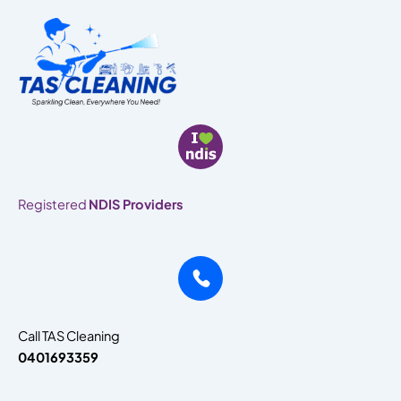
Skip
to
content
Registered
NDIS Providers
Call TAS Cleaning
0401693359