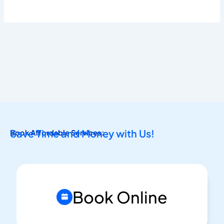
Save Time and Money with Us!
Book Affordable Services:
Book Online