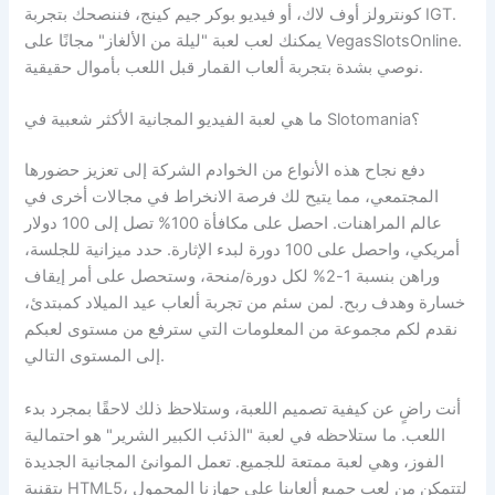
كونترولز أوف لاك، أو فيديو بوكر جيم كينج، فننصحك بتجربة IGT.
يمكنك لعب لعبة "ليلة من الألغاز" مجانًا على VegasSlotsOnline.
نوصي بشدة بتجربة ألعاب القمار قبل اللعب بأموال حقيقية.
ما هي لعبة الفيديو المجانية الأكثر شعبية في Slotomania؟
دفع نجاح هذه الأنواع من الخوادم الشركة إلى تعزيز حضورها
المجتمعي، مما يتيح لك فرصة الانخراط في مجالات أخرى في
عالم المراهنات. احصل على مكافأة 100% تصل إلى 100 دولار
أمريكي، واحصل على 100 دورة لبدء الإثارة. حدد ميزانية للجلسة،
وراهن بنسبة 1-2% لكل دورة/منحة، وستحصل على أمر إيقاف
خسارة وهدف ربح. لمن سئم من تجربة ألعاب عيد الميلاد كمبتدئ،
نقدم لكم مجموعة من المعلومات التي سترفع من مستوى لعبكم
إلى المستوى التالي.
أنت راضٍ عن كيفية تصميم اللعبة، وستلاحظ ذلك لاحقًا بمجرد بدء
اللعب. ما ستلاحظه في لعبة "الذئب الكبير الشرير" هو احتمالية
الفوز، وهي لعبة ممتعة للجميع. تعمل الموانئ المجانية الجديدة
بتقنية HTML5، لتتمكن من لعب جميع ألعابنا على جهازنا المحمول