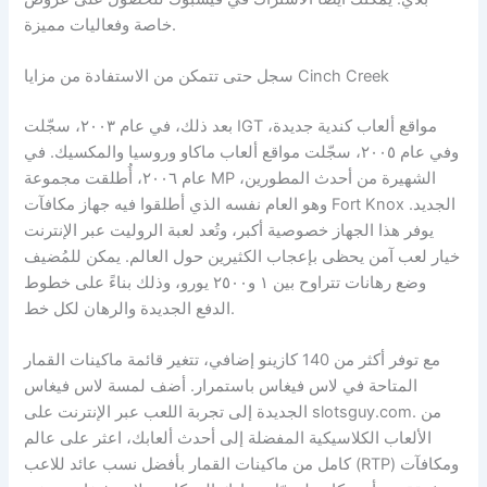
خاصة وفعاليات مميزة.
سجل حتى تتمكن من الاستفادة من مزايا Cinch Creek
بعد ذلك، في عام ٢٠٠٣، سجّلت IGT مواقع ألعاب كندية جديدة،
وفي عام ٢٠٠٥، سجّلت مواقع ألعاب ماكاو وروسيا والمكسيك. في
عام ٢٠٠٦، أُطلقت مجموعة MP الشهيرة من أحدث المطورين،
وهو العام نفسه الذي أطلقوا فيه جهاز مكافآت Fort Knox الجديد.
يوفر هذا الجهاز خصوصية أكبر، وتُعد لعبة الروليت عبر الإنترنت
خيار لعب آمن يحظى بإعجاب الكثيرين حول العالم. يمكن للمُضيف
وضع رهانات تتراوح بين ١ و٢٥٠٠ يورو، وذلك بناءً على خطوط
الدفع الجديدة والرهان لكل خط.
مع توفر أكثر من 140 كازينو إضافي، تتغير قائمة ماكينات القمار
المتاحة في لاس فيغاس باستمرار. أضف لمسة لاس فيغاس
الجديدة إلى تجربة اللعب عبر الإنترنت على slotsguy.com. من
الألعاب الكلاسيكية المفضلة إلى أحدث ألعابك، اعثر على عالم
كامل من ماكينات القمار بأفضل نسب عائد للاعب (RTP) ومكافآت