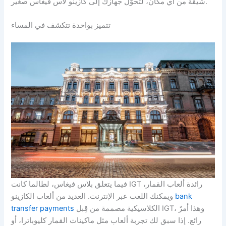
شيقة من أي مكان، لتحوّل جهازك إلى كازينو لاس فيغاس صغير.
تتميز بواحدة تتكشف في المساء
فيما يتعلق بلاس فيغاس، لطالما كانت IGT رائدة ألعاب القمار،
bank
ويمكنك اللعب عبر الإنترنت. العديد من ألعاب الكازينو
الكلاسيكية مصممة من قِبل IGT، وهذا أمرٌ
transfer payments
رائع. إذا سبق لك تجربة ألعاب مثل ماكينات القمار كليوباترا، أو