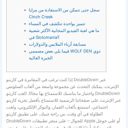
سجل حتى تتمكن من الاستفادة من مزايا
Cinch Creek
تتميز بواحدة تتكشف في المساء
ما هي لعبة الفيديو المجانية الأكثر شعبية
في Slotomania؟
مسابقة أزياء الملابس والدولارات
فيما يلي بعض مصممي WOLF DEN ذوي
الخبرة العالية
إذا كنت ترغب في المقامرة في كازينو DoubleDown عبر
الإنترنت، يمكنك التحدث عن مجموعة واسعة من ألعاب السلوتس
واختيار ما يناسبك للاستمتاع بها مجانًا. العب كازينو DoubleDown
عبر الإنترنت على صفحاتنا الرسمية للاستمتاع بأفضل تجربة كازينو
اجتماعي. استمتع بألعاب القمار، والبوكر الإلكتروني، ولعب
الطاولة في أي وقت، من راحة جيبك، على تطبيق كازينو
DoubleDown للجوال – على متجر تطبيقات Apple أو على جوجل
بلاي.
يمكنك أيضًا الاشتراك في فيسبوك للحصول على عروض