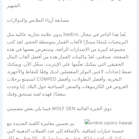
الشهير.
مسابقة أزياء الملابس والدولارات
بدون علامة تجارية عائلية مثل NetEnt، يُعدّ هذا التاجر في مجال
البرمجيات مُنتجًا ممتازًا لألعاب القمار متوسطة الحجم. لقد كتب
مجموعة كبيرة من الإصدارات الرائعة، وسنعرض بعضها في هذه
الصفحة. صدقني، تُعدّ ماكينات القمار هذه من أفضل ألعاب المال
الحقيقي التي يمكنك تعلّمها على الإنترنت. سجّل الآن، ويمكنك
ضبط إعدادات لاعبي البوكر المفضلين لديك وفقًا للنقاط والأجهزة.
استمتع برحلات COMPED البحرية، وأفضل البطولات، وأفضل
العروض في الكازينوهات والسفن السياحية حول البلاد. إذا وجدت
مقعدًا، فهذه لعبة تستحق وقتك.
فيما يلي بعض مصممي WOLF DEN ذوي الخبرة العالية
تم تحسين مغامرة اللعبة الجديدة مع
خمسة خيارات إضافية، بالإضافة إلى عدد العملات الذهبية التي
يمكنك المراهنة بها لكل خط ربح، وما يصل إلى 20 خط ربح لكل