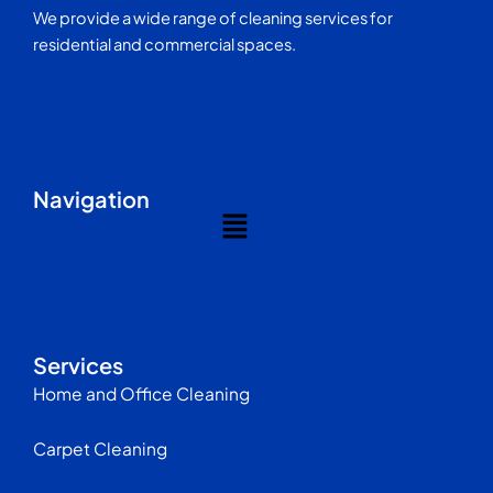
We provide a wide range of cleaning services for
residential and commercial spaces.
Navigation
Menu
Services
Home and Office Cleaning
Carpet Cleaning