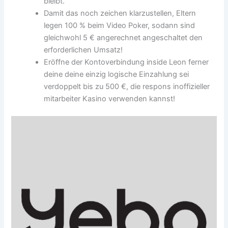
bleibt.
Damit das noch zeichen klarzustellen, Eltern
legen 100 % beim Video Poker, sodann sind
gleichwohl 5 € angerechnet angeschaltet den
erforderlichen Umsatz!
Eröffne der Kontoverbindung inside Leon ferner
deine deine einzig logische Einzahlung sei
verdoppelt bis zu 500 €, die respons inoffizieller
mitarbeiter Kasino verwenden kannst!