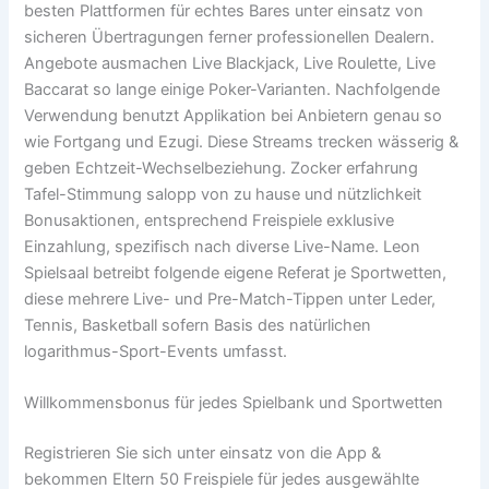
besten Plattformen für echtes Bares unter einsatz von
sicheren Übertragungen ferner professionellen Dealern.
Angebote ausmachen Live Blackjack, Live Roulette, Live
Baccarat so lange einige Poker-Varianten. Nachfolgende
Verwendung benutzt Applikation bei Anbietern genau so
wie Fortgang und Ezugi. Diese Streams trecken wässerig &
geben Echtzeit-Wechselbeziehung. Zocker erfahrung
Tafel-Stimmung salopp von zu hause und nützlichkeit
Bonusaktionen, entsprechend Freispiele exklusive
Einzahlung, spezifisch nach diverse Live-Name. Leon
Spielsaal betreibt folgende eigene Referat je Sportwetten,
diese mehrere Live- und Pre-Match-Tippen unter Leder,
Tennis, Basketball sofern Basis des natürlichen
logarithmus-Sport-Events umfasst.
Willkommensbonus für jedes Spielbank und Sportwetten
Registrieren Sie sich unter einsatz von die App &
bekommen Eltern 50 Freispiele für jedes ausgewählte