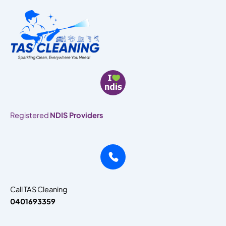
Skip
to
content
Registered
NDIS Providers
Call TAS Cleaning
0401693359