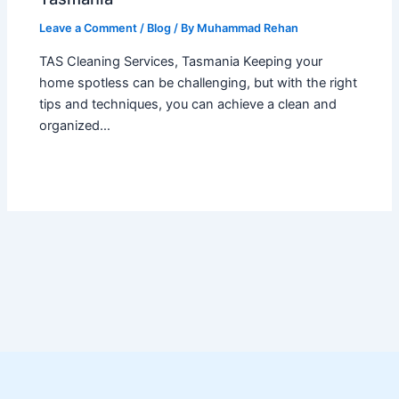
Leave a Comment
/
Blog
/ By
Muhammad Rehan
TAS Cleaning Services, Tasmania Keeping your
home spotless can be challenging, but with the right
tips and techniques, you can achieve a clean and
organized…