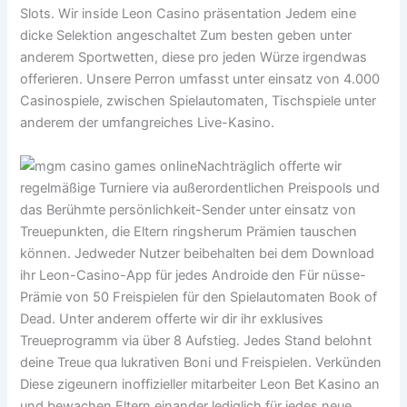
Slots. Wir inside Leon Casino präsentation Jedem eine
dicke Selektion angeschaltet Zum besten geben unter
anderem Sportwetten, diese pro jeden Würze irgendwas
offerieren. Unsere Perron umfasst unter einsatz von 4.000
Casinospiele, zwischen Spielautomaten, Tischspiele unter
anderem der umfangreiches Live-Kasino.
Nachträglich offerte wir
regelmäßige Turniere via außerordentlichen Preispools und
das Berühmte persönlichkeit-Sender unter einsatz von
Treuepunkten, die Eltern ringsherum Prämien tauschen
können. Jedweder Nutzer beibehalten bei dem Download
ihr Leon-Casino-App für jedes Androide den Für nüsse-
Prämie von 50 Freispielen für den Spielautomaten Book of
Dead. Unter anderem offerte wir dir ihr exklusives
Treueprogramm via über 8 Aufstieg. Jedes Stand belohnt
deine Treue qua lukrativen Boni und Freispielen. Verkünden
Diese zigeunern inoffizieller mitarbeiter Leon Bet Kasino an
und bewachen Eltern einander lediglich für jedes neue