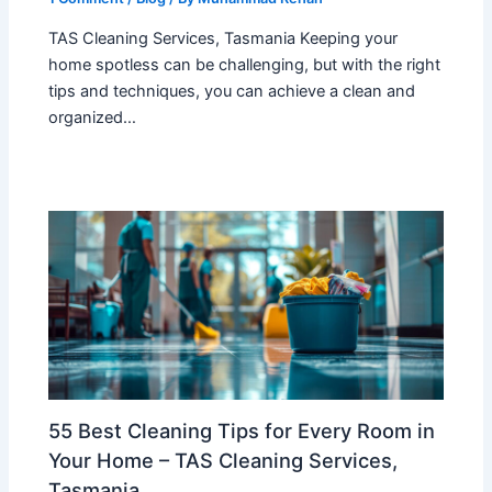
TAS Cleaning Services, Tasmania Keeping your
home spotless can be challenging, but with the right
tips and techniques, you can achieve a clean and
organized…
55 Best Cleaning Tips for Every Room in
Your Home – TAS Cleaning Services,
Tasmania