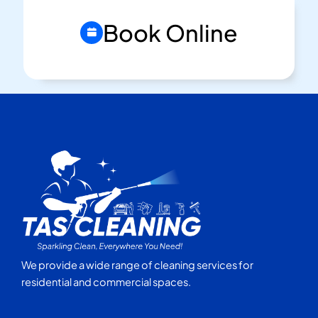
Book Online
We provide a wide range of cleaning services for
residential and commercial spaces.