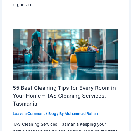
organized…
55 Best Cleaning Tips for Every Room in
Your Home – TAS Cleaning Services,
Tasmania
Leave a Comment
/
Blog
/ By
Muhammad Rehan
TAS Cleaning Services, Tasmania Keeping your