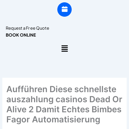
Request a Fr ee Quote
BOOK ONLINE
Menu
Aufführen Diese schnellste
auszahlung casinos Dead Or
Alive 2 Damit Echtes Bimbes
Fagor Automatisierung