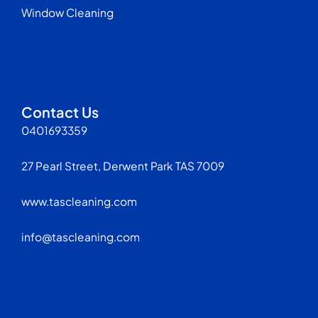
Window Cleaning
Contact Us
0401693359
27 Pearl Street, Derwent Park TAS 7009
www.tascleaning.com
info@tascleaning.com