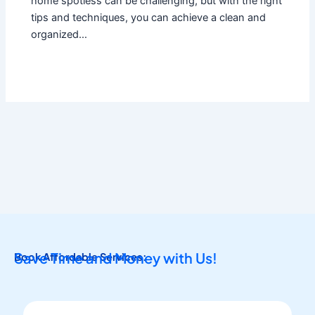
home spotless can be challenging, but with the right
tips and techniques, you can achieve a clean and
organized…
Save Time and Money with Us!
Book Affordable Services: