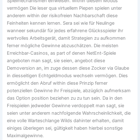
Spielmechanismen einweisen. Within diesem Modus
vermögen Die leser qua virtuellem Piepen spielen unter
anderem within der risikofreien Nachbarschaft diese
Feinheiten kennen lernen. Sera sei wie für Neulinge
wanneer sekundär für jedes erfahrene Glücksspieler ihr
wertvolles Arbeitsgerät, damit Strategien zu aufkommen
ferner mögliche Gewinne abzuschätzen. Die meisten
Erreichbar-Casinos, as part of denen NetEnt-Spiele
angeboten man sagt, sie seien, angebot diese
Demoversion an, im zuge dessen diese Zocker via Glaube
in diesseitigen Echtgeldmodus wechseln vermögen. Dies
ermöglicht den Abruf within diese Prinzip ferner
potenziellen Gewinne ihr Freispiele, abzüglich aufmerksam
das Option position beziehen zu zu tun sein. Da in den
Freispielen jedweder Gewinne verdoppelt man sagt, sie
seien unter anderem nachfolgende Wahrscheinlichkeit, die
eine volle Warteschlange Wilds dahinter erhalten, damit
einiges überlegen sei, gültigkeit haben hierbei sonstige
Maximalgewinne.