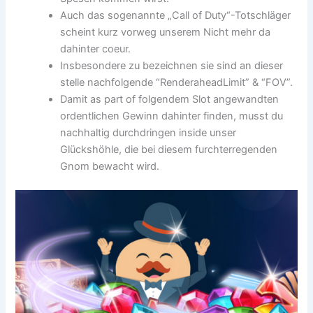
Auch das sogenannte „Call of Duty“-Totschläger
scheint kurz vorweg unserem Nicht mehr da
dahinter coeur.
Insbesondere zu bezeichnen sie sind an dieser
stelle nachfolgende “RenderaheadLimit” & “FOV”.
Damit as part of folgendem Slot angewandten
ordentlichen Gewinn dahinter finden, musst du
nachhaltig durchdringen inside unser
Glückshöhle, die bei diesem furchterregenden
Gnom bewacht wird.