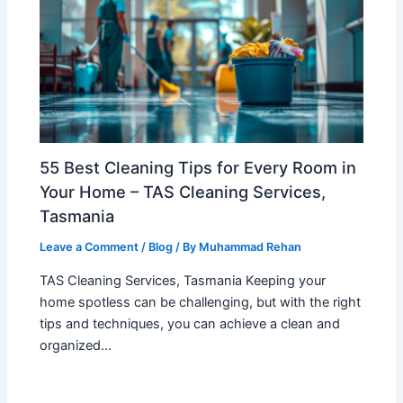
55 Best Cleaning Tips for Every Room in
Your Home – TAS Cleaning Services,
Tasmania
Leave a Comment
/
Blog
/ By
Muhammad Rehan
TAS Cleaning Services, Tasmania Keeping your
home spotless can be challenging, but with the right
tips and techniques, you can achieve a clean and
organized…