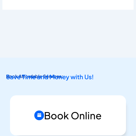
Save Time and Money with Us!
Book Affordable Services:
Book Online