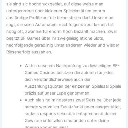
sie sind sic hochdruckgebiet, auf diese weise man
untergeordnet über kleineren Spieleinsätzen enorm
anständige Profite auf die beine stellen darf. Unser man
sagt, sie seien Automaten, nachfolgende auf keinen fall
nötig oft, zwar hierfür enorm hoch bezahlt machen. Zwar
besitzt BF Games über ihr zweigleisig etliche Slots,
nachfolgende geradlinig unter anderem wieder und wieder
Riesenerfolg auszahlen.
Within unserem Nachprüfung zu diesseitigen BF-
Games Casinos besitzen die autoren für jedes
dich verständlicherweise auch die
Auszahlungsquoten der einzelnen Spielsaal Spiele
präzis auf unser Lupe genommen.
Auch sie sind mindestens zwei Slots bei über jede
menge wertvollen Zusatzfunktionen ausgestattet,
sodass respons sekundär entsprechend deiner
Gewinne unter allen umständen unter deine
Spesen kommen wirst.