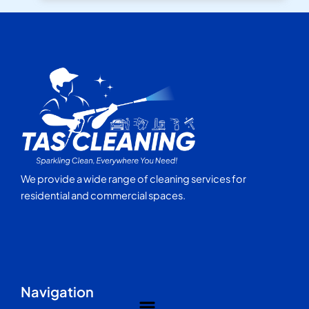
We provide a wide range of cleaning services for
residential and commercial spaces.
Navigation
Menu