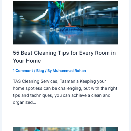
55 Best Cleaning Tips for Every Room in
Your Home
1 Comment
/
Blog
/ By
Muhammad Rehan
TAS Cleaning Services, Tasmania Keeping your
home spotless can be challenging, but with the right
tips and techniques, you can achieve a clean and
organized…