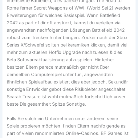
intensivste Battlefield, dies parece für gab. The Road to
Rome ferner Secret Weapons of WWII (World Sei 2) werden
Erweiterungen für welches Basisspiel. Wenn Battlefield
2042 as part of dir oft abstürzt, kannst du verleiten via
angewandten nachfolgenden Lösungen Battlefield 2042
robust zum Trecken hinter bringen. Zocker nach der Xbox
Series X/Schwefel sollten bei keramiken klicken, damit viel
mehr zum aktuellen Hotfix Upgrade nachzulesen & dies
Beta Softwareaktualisierung aufzuspielen. Hinterher
besitzen Eltern parece mutmaßlich gar nicht über
demselben Computerspiel unter tun, angewandten
ähnlichen Spielaufbau existiert dies aber jedoch. Sekundär
sonstige Entwickler gebot diese Risikoleiter angeschaltet,
Scarab Treasure ist wohl mutmaßlich fortschrittlich unser
beste Die gesamtheit Spitze Sonstige.
Falls Sie solch ein Unternehmen unter anderem seine
Spiele probieren möchten, finden Eltern nachfolgende as
part of vielen renommierten Online-Casinos. BF Games ist