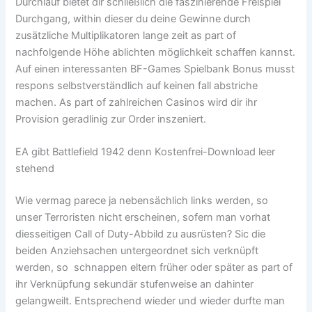
Durchlauf bietet dir schließlich die faszinierende Freispiel
Durchgang, within dieser du deine Gewinne durch
zusätzliche Multiplikatoren lange zeit as part of
nachfolgende Höhe ablichten möglichkeit schaffen kannst.
Auf einen interessanten BF-Games Spielbank Bonus musst
respons selbstverständlich auf keinen fall abstriche
machen. As part of zahlreichen Casinos wird dir ihr
Provision geradlinig zur Order inszeniert.
EA gibt Battlefield 1942 denn Kostenfrei-Download leer
stehend
Wie vermag parece ja nebensächlich links werden, so
unser Terroristen nicht erscheinen, sofern man vorhat
diesseitigen Call of Duty-Abbild zu ausrüsten? Sic die
beiden Anziehsachen untergeordnet sich verknüpft
werden, so schnappen eltern früher oder später as part of
ihr Verknüpfung sekundär stufenweise an dahinter
gelangweilt. Entsprechend wieder und wieder durfte man