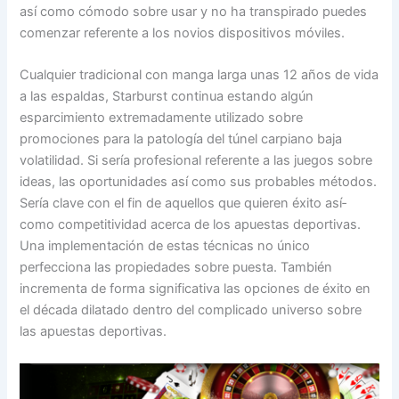
así­ como cómodo sobre usar y no ha transpirado puedes
comenzar referente a los novios dispositivos móviles.
Cualquier tradicional con manga larga unas 12 años de vida
a las espaldas, Starburst continua estando algún
esparcimiento extremadamente utilizado sobre
promociones para la patologí­a del túnel carpiano baja
volatilidad. Si serí­a profesional referente a las juegos sobre
ideas, las oportunidades así­ como sus probables métodos.
Serí­a clave con el fin de aquellos que quieren éxito así­
como competitividad acerca de los apuestas deportivas.
Una implementación de estas técnicas no único
perfecciona las propiedades sobre puesta. También
incrementa de forma significativa las opciones de éxito en
el década dilatado dentro del complicado universo sobre
las apuestas deportivas.