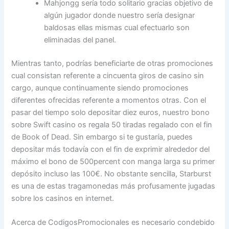
Mahjongg serí­a todo solitario gracias objetivo de
algún jugador donde nuestro serí­a designar
baldosas ellas mismas cual efectuarlo son
eliminadas del panel.
Mientras tanto, podrías beneficiarte de otras promociones
cual consistan referente a cincuenta giros de casino sin
cargo, aunque continuamente siendo promociones
diferentes ofrecidas referente a momentos otras. Con el
pasar del tiempo solo depositar diez euros, nuestro bono
sobre Swift casino os regala 50 tiradas regalado con el fin
de Book of Dead. Sin embargo si te gustaría, puedes
depositar más todavía con el fin de exprimir alrededor del
máximo el bono de 500percent con manga larga su primer
depósito incluso las 100€. No obstante sencilla, Starburst
es una de estas tragamonedas más profusamente jugadas
sobre los casinos en internet.
Acerca de CodigosPromocionales es necesario condebido