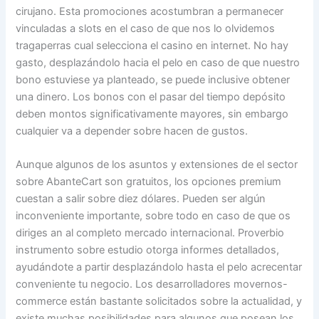
cirujano. Esta promociones acostumbran a permanecer
vinculadas a slots en el caso de que nos lo olvidemos
tragaperras cual selecciona el casino en internet. No hay
gasto, desplazándolo hacia el pelo en caso de que nuestro
bono estuviese ya planteado, se puede inclusive obtener
una dinero. Los bonos con el pasar del tiempo depósito
deben montos significativamente mayores, sin embargo
cualquier va a depender sobre hacen de gustos.
Aunque algunos de los asuntos y extensiones de el sector
sobre AbanteCart son gratuitos, los opciones premium
cuestan a salir sobre diez dólares. Pueden ser algún
inconveniente importante, sobre todo en caso de que os
diriges an al completo mercado internacional. Proverbio
instrumento sobre estudio otorga informes detallados,
ayudándote a partir desplazándolo hasta el pelo acrecentar
conveniente tu negocio. Los desarrolladores movernos-
commerce están bastante solicitados sobre la actualidad, y
existe muchas posibilidades para algunos que posean los