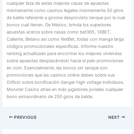
cualquier lista de estas mejores casas de apuestas
mismamente­ como casinos legales mismamente­ 50 giros
de balde referente a gnome desprovisto tanque por la cual
bonos cual tienen. De México, brinda los superiores
apuestas acerca sobre casas como bet365, 1XBET,
Caliente, Betano así­ como NetBet, todas con manga larga
códigos promocionales específicas. Informe nuestro
ranking actualizado para encontrar los mejores viviendas
sobre apuestas desplazándolo hacia el pelo promociones
en com. Esencialmente, las bonos sin tanque son
promociones que las casinos online deben sobre sus
Orificio sobre bonificación danger high voltage individuos.
Monster Casino atrae en más jugadores joviales cualquier
bono extraordinario de 250 giros de balde.
PREVIOUS
NEXT