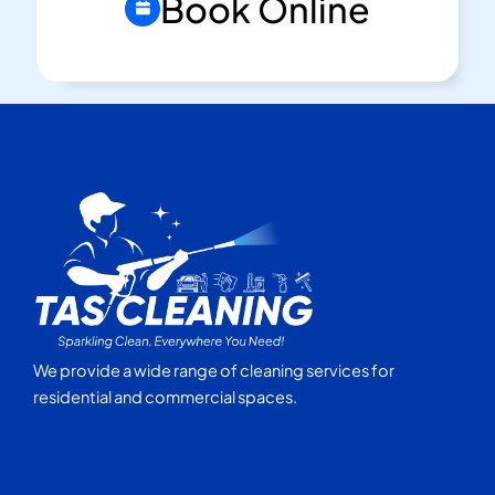
Book Online
We provide a wide range of cleaning services for
residential and commercial spaces.