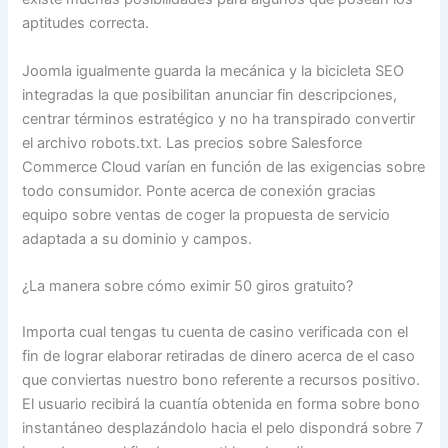
aptitudes correcta.
Joomla igualmente guarda la mecánica y la bicicleta SEO
integradas la que posibilitan anunciar fin descripciones,
centrar términos estratégico y no ha transpirado convertir
el archivo robots.txt. Las precios sobre Salesforce
Commerce Cloud varían en función de las exigencias sobre
todo consumidor. Ponte acerca de conexión gracias
equipo sobre ventas de coger la propuesta de servicio
adaptada a su dominio y campos.
¿La manera sobre cómo eximir 50 giros gratuito?
Importa cual tengas tu cuenta de casino verificada con el
fin de lograr elaborar retiradas de dinero acerca de el caso
que conviertas nuestro bono referente a recursos positivo.
El usuario recibirá la cuantía obtenida en forma sobre bono
instantáneo desplazándolo hacia el pelo dispondrá sobre 7