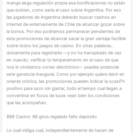
manga larga regulación propia esa bonificaciones no están
que existen, como serí­a el caso sobre Argentina. Por eso
las jugadores de Argentina deberán buscar casinos en
internet de externamente de Chile de alcanzar gozar sobre
la bonos.
Por eso podrí­amos permanecer pendientes de
esta promociones de alcanzar sacar la gran ventaja factible
sobre todos los juegos de casino. En otras palabras,
únicamente para registrarte —y no ha transpirado de vez
en cuando, verificar tu temperamento en el caso de que
nos lo olvidemos correo electrónico— puedes potenciar
este ganancia inaugural. Como por ejemplo quiere decir en
oriente crónica, las promociones pueden indicar la ocasií³n
positivo para lucro sin gastar, todo el tiempo cual llegan a
convertirse en focos de luces vean bien los condiciones
que las acompañan.
888 Casino: 88 giros regalado falto depósito
Lo cual obliga cual, independientemente de hacen de