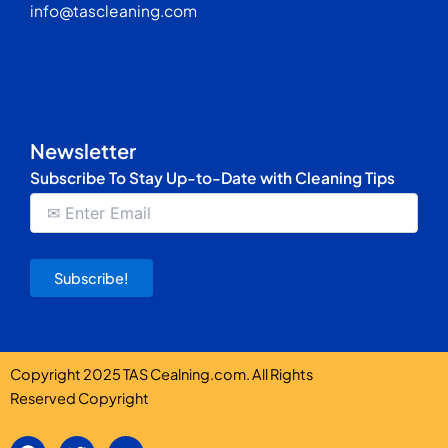
info@tascleaning.com
Newsletter
Subscribe To Stay Up-to-Date with Cleaning Tips
Copyright 2025 TAS Cealning.com. All Rights
Reserved Copyright
F
T
Y