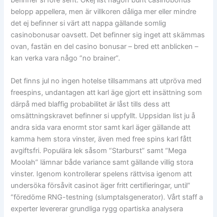
befinner si före sent. Okej list någon bunt casinobonus
belopp appellera, men är villkoren dåliga mer eller mindre
det ej befinner si värt att nappa gällande somlig
casinobonusar oavsett. Det befinner sig inget att skämmas
ovan, fastän en del casino bonusar – bred ett anblicken –
kan verka vara någo “no brainer”.
Det finns jul no ingen hotelse tillsammans att utpröva med
freespins, undantagen att karl äge gjort ett insättning som
därpå med blaffig probabilitet är låst tills dess att
omsättningskravet befinner si uppfyllt. Uppsidan list ju å
andra sida vara enormt stor samt karl äger gällande att
kamma hem stora vinster, även med free spins karl fått
avgiftsfri. Populära lek såsom “Starburst” samt “Mega
Moolah” lämnar både variance samt gällande villig stora
vinster. Igenom kontrollerar spelens rättvisa igenom att
undersöka försåvit casinot äger fritt certifieringar, until”
“föredöme RNG-testning (slumptalsgenerator). Vårt staff a
experter levererar grundliga rygg opartiska analysera