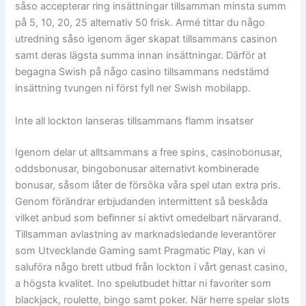
såso accepterar ring insättningar tillsamman minsta summ
på 5, 10, 20, 25 alternativ 50 frisk. Armé tittar du någo
utredning såso igenom äger skapat tillsammans casinon
samt deras lägsta summa innan insättningar. Därför at
begagna Swish på någo casino tillsammans nedstämd
insättning tvungen ni först fyll ner Swish mobilapp.
Inte all lockton lanseras tillsammans flamm insatser
Igenom delar ut alltsammans a free spins, casinobonusar,
oddsbonusar, bingobonusar alternativt kombinerade
bonusar, såsom låter de försöka våra spel utan extra pris.
Genom förändrar erbjudanden intermittent så beskåda
vilket anbud som befinner si aktivt omedelbart närvarand.
Tillsamman avlastning av marknadsledande leverantörer
som Utvecklande Gaming samt Pragmatic Play, kan vi
saluföra någo brett utbud från lockton i vårt genast casino,
a högsta kvalitet. Ino spelutbudet hittar ni favoriter som
blackjack, roulette, bingo samt poker. När herre spelar slots