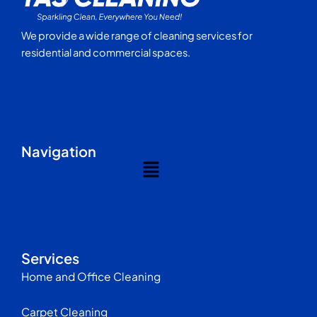
We provide a wide range of cleaning services for
residential and commercial spaces.
Navigation
Menu
Services
Home and Office Cleaning
Carpet Cleaning