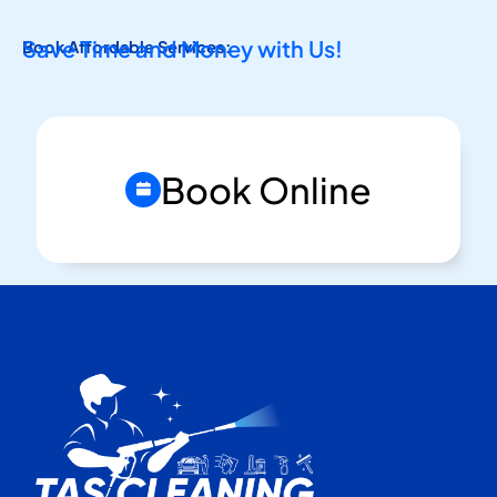
Save Time and Money with Us!
Book Affordable Services:
Book Online