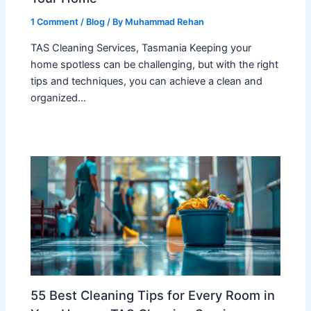
1 Comment
/
Blog
/ By
Muhammad Rehan
TAS Cleaning Services, Tasmania Keeping your
home spotless can be challenging, but with the right
tips and techniques, you can achieve a clean and
organized…
55 Best Cleaning Tips for Every Room in