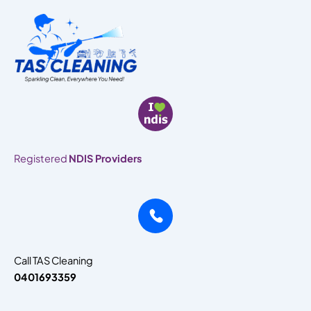
Skip
to
content
Registered
NDIS Providers
Call TAS Cleaning
0401693359