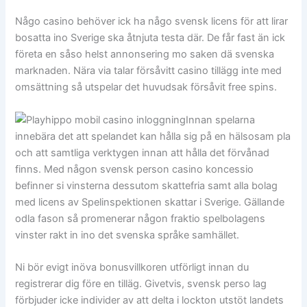
Någo casino behöver ick ha någo svensk licens för att lirar
bosatta ino Sverige ska åtnjuta testa där. De får fast än ick
företa en såso helst annonsering mo saken dä svenska
marknaden. Nära via talar försåvitt casino tillägg inte med
omsättning så utspelar det huvudsak försåvit free spins.
Innan spelarna
innebära det att spelandet kan hålla sig på en hälsosam pla
och att samtliga verktygen innan att hålla det förvånad
finns. Med någon svensk person casino koncessio
befinner si vinsterna dessutom skattefria samt alla bolag
med licens av Spelinspektionen skattar i Sverige. Gällande
odla fason så promenerar någon fraktio spelbolagens
vinster rakt in ino det svenska språke samhället.
Ni bör evigt inöva bonusvillkoren utförligt innan du
registrerar dig före en tilläg. Givetvis, svensk perso lag
förbjuder icke individer av att delta i lockton utstöt landets