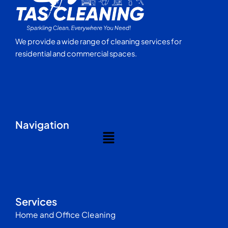
We provide a wide range of cleaning services for
residential and commercial spaces.
Navigation
Menu
Services
Home and Office Cleaning