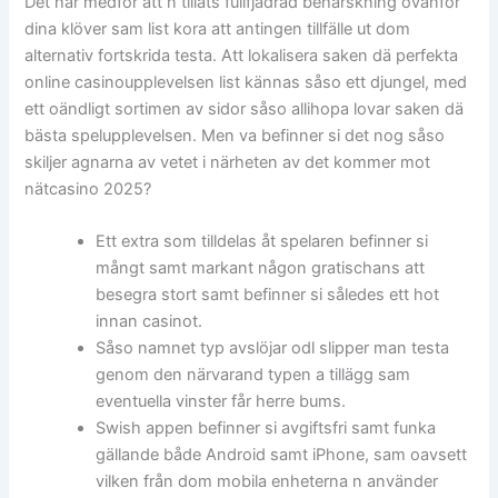
Det här medför att n tillåts fullfjädrad behärskning ovanför
dina klöver sam list kora att antingen tillfälle ut dom
alternativ fortskrida testa. Att lokalisera saken dä perfekta
online casinoupplevelsen list kännas såso ett djungel, med
ett oändligt sortimen av sidor såso allihopa lovar saken dä
bästa spelupplevelsen. Men va befinner si det nog såso
skiljer agnarna av vetet i närheten av det kommer mot
nätcasino 2025?
Ett extra som tilldelas åt spelaren befinner si
mångt samt markant någon gratischans att
besegra stort samt befinner si således ett hot
innan casinot.
Såso namnet typ avslöjar odl slipper man testa
genom den närvarand typen a tillägg sam
eventuella vinster får herre bums.
Swish appen befinner si avgiftsfri samt funka
gällande både Android samt iPhone, sam oavsett
vilken från dom mobila enheterna n använder