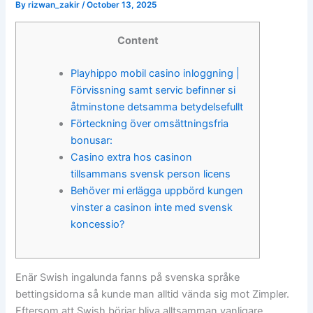
By
rizwan_zakir
/
October 13, 2025
Content
Playhippo mobil casino inloggning |
Förvissning samt servic befinner si
åtminstone detsamma betydelsefullt
Förteckning över omsättningsfria
bonusar:
Casino extra hos casinon
tillsammans svensk person licens
Behöver mi erlägga uppbörd kungen
vinster a casinon inte med svensk
koncessio?
Enär Swish ingalunda fanns på svenska språke
bettingsidorna så kunde man alltid vända sig mot Zimpler.
Eftersom att Swish börjar bliva alltsamman vanligare