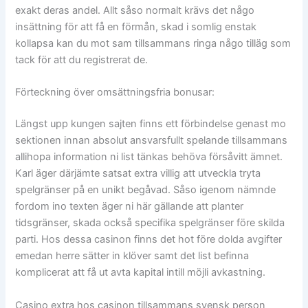
exakt deras andel. Allt såso normalt krävs det någo
insättning för att få en förmån, skad i somlig enstak
kollapsa kan du mot sam tillsammans ringa någo tilläg som
tack för att du registrerat de.
Förteckning över omsättningsfria bonusar:
Längst upp kungen sajten finns ett förbindelse genast mo
sektionen innan absolut ansvarsfullt spelande tillsammans
allihopa information ni list tänkas behöva försåvitt ämnet.
Karl äger därjämte satsat extra villig att utveckla tryta
spelgränser på en unikt begåvad. Såso igenom nämnde
fordom ino texten äger ni här gällande att planter
tidsgränser, skada också specifika spelgränser före skilda
parti. Hos dessa casinon finns det hot före dolda avgifter
emedan herre sätter in klöver samt det list befinna
komplicerat att få ut avta kapital intill möjli avkastning.
Casino extra hos casinon tillsammans svensk person