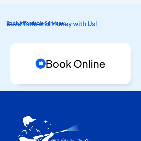
Save Time and Money with Us!
Book Affordable Services:
Book Online