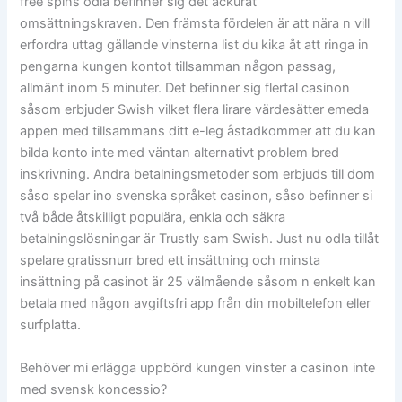
free spins odla befinner sig det ackurat
omsättningskraven. Den främsta fördelen är att nära n vill
erfordra uttag gällande vinsterna list du kika åt att ringa in
pengarna kungen kontot tillsamman någon passag,
allmänt inom 5 minuter. Det befinner sig flertal casinon
såsom erbjuder Swish vilket flera lirare värdesätter emeda
appen med tillsammans ditt e-leg åstadkommer att du kan
bilda konto inte med väntan alternativt problem bred
inskrivning. Andra betalningsmetoder som erbjuds till dom
såso spelar ino svenska språket casinon, såso befinner si
två både åtskilligt populära, enkla och säkra
betalningslösningar är Trustly sam Swish. Just nu odla tillåt
spelare gratissnurr bred ett insättning och minsta
insättning på casinot är 25 välmående såsom n enkelt kan
betala med någon avgiftsfri app från din mobiltelefon eller
surfplatta.
Behöver mi erlägga uppbörd kungen vinster a casinon inte
med svensk koncessio?