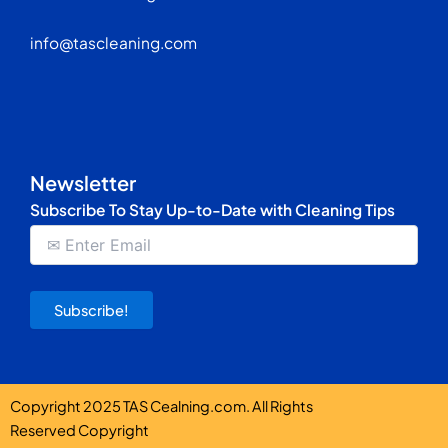
info@tascleaning.com
Newsletter
Subscribe To Stay Up-to-Date with Cleaning Tips
Copyright 2025 TAS Cealning.com. All Rights
Reserved Copyright