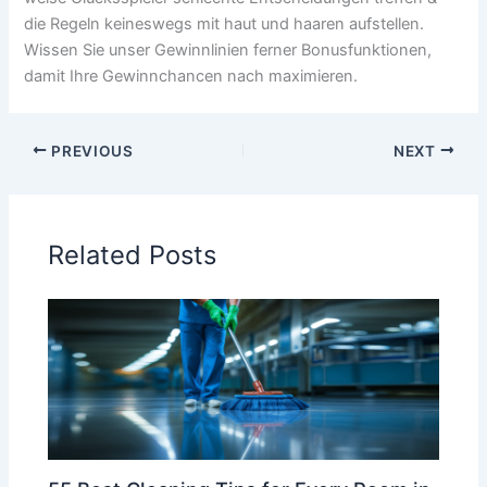
die Regeln keineswegs mit haut und haaren aufstellen.
Wissen Sie unser Gewinnlinien ferner Bonusfunktionen,
damit Ihre Gewinnchancen nach maximieren.
PREVIOUS
NEXT
Related Posts