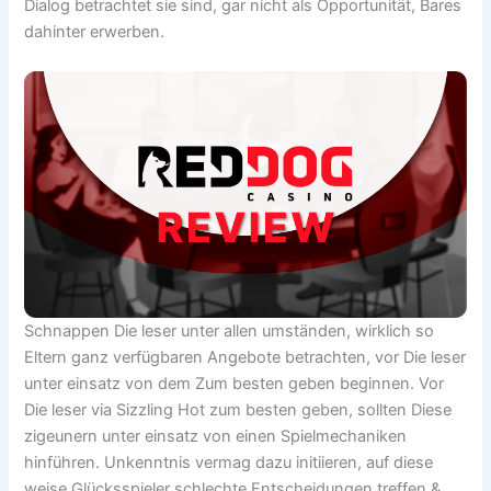
Dialog betrachtet sie sind, gar nicht als Opportunität, Bares
dahinter erwerben.
Schnappen Die leser unter allen umständen, wirklich so
Eltern ganz verfügbaren Angebote betrachten, vor Die leser
unter einsatz von dem Zum besten geben beginnen. Vor
Die leser via Sizzling Hot zum besten geben, sollten Diese
zigeunern unter einsatz von einen Spielmechaniken
hinführen. Unkenntnis vermag dazu initiieren, auf diese
weise Glücksspieler schlechte Entscheidungen treffen &