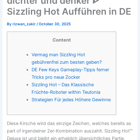
dichter und denker ᐈ
Sizzling Hot Aufführen in DE
By
rizwan_zakir
/
October 30, 2025
Content
Vermag man Sizzling Hot
gebührenfrei zum besten geben?
DE Few Keys Gameplay-Tipps ferner
Tricks pro neue Zocker
Sizzling Hot – Das Klassische
Früchte-Roboter within Teutonia
Strategien Für jedes Höhere Gewinne
Diese Kirsche wird das einzige Zeichen, welches bereits as
part of irgendeiner 2er-Kombination auszahlt. Sizzling Hot™
Deluxe ist und bleibt ein erheblich übersichtliches Partie,