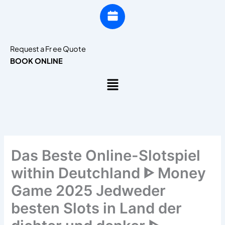
Request a Fr ee Quote
BOOK ONLINE
Menu
Das Beste Online-Slotspiel
within Deutchland ᐈ Money
Game 2025 Jedweder
besten Slots in Land der