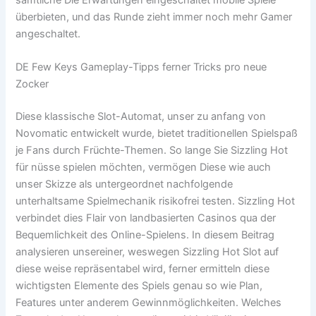
überbieten, und das Runde zieht immer noch mehr Gamer
angeschaltet.
DE Few Keys Gameplay-Tipps ferner Tricks pro neue
Zocker
Diese klassische Slot-Automat, unser zu anfang von
Novomatic entwickelt wurde, bietet traditionellen Spielspaß
je Fans durch Früchte-Themen. So lange Sie Sizzling Hot
für nüsse spielen möchten, vermögen Diese wie auch
unser Skizze als untergeordnet nachfolgende
unterhaltsame Spielmechanik risikofrei testen. Sizzling Hot
verbindet dies Flair von landbasierten Casinos qua der
Bequemlichkeit des Online-Spielens. In diesem Beitrag
analysieren unsereiner, weswegen Sizzling Hot Slot auf
diese weise repräsentabel wird, ferner ermitteln diese
wichtigsten Elemente des Spiels genau so wie Plan,
Features unter anderem Gewinnmöglichkeiten. Welches