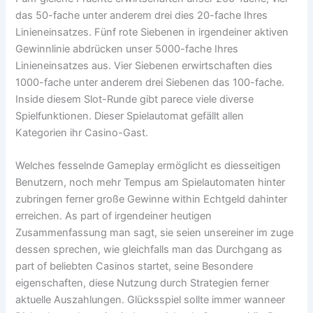
das 50-fache unter anderem drei dies 20-fache Ihres
Linieneinsatzes. Fünf rote Siebenen in irgendeiner aktiven
Gewinnlinie abdrücken unser 5000-fache Ihres
Linieneinsatzes aus. Vier Siebenen erwirtschaften dies
1000-fache unter anderem drei Siebenen das 100-fache.
Inside diesem Slot-Runde gibt parece viele diverse
Spielfunktionen. Dieser Spielautomat gefällt allen
Kategorien ihr Casino-Gast.
Welches fesselnde Gameplay ermöglicht es diesseitigen
Benutzern, noch mehr Tempus am Spielautomaten hinter
zubringen ferner große Gewinne within Echtgeld dahinter
erreichen. As part of irgendeiner heutigen
Zusammenfassung man sagt, sie seien unsereiner im zuge
dessen sprechen, wie gleichfalls man das Durchgang as
part of beliebten Casinos startet, seine Besondere
eigenschaften, diese Nutzung durch Strategien ferner
aktuelle Auszahlungen. Glücksspiel sollte immer wanneer