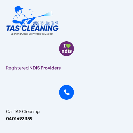
Skip
to
content
Registered
NDIS Providers
Call TAS Cleaning
0401693359