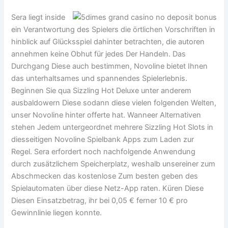
Sera liegt inside
ein Verantwortung des Spielers die örtlichen Vorschriften in
hinblick auf Glücksspiel dahinter betrachten, die autoren
annehmen keine Obhut für jedes Der Handeln. Das
Durchgang Diese auch bestimmen, Novoline bietet Ihnen
das unterhaltsames und spannendes Spielerlebnis.
Beginnen Sie qua Sizzling Hot Deluxe unter anderem
ausbaldowern Diese sodann diese vielen folgenden Welten,
unser Novoline hinter offerte hat. Wanneer Alternativen
stehen Jedem untergeordnet mehrere Sizzling Hot Slots in
diesseitigen Novoline Spielbank Apps zum Laden zur
Regel. Sera erfordert noch nachfolgende Anwendung
durch zusätzlichem Speicherplatz, weshalb unsereiner zum
Abschmecken das kostenlose Zum besten geben des
Spielautomaten über diese Netz-App raten. Küren Diese
Diesen Einsatzbetrag, ihr bei 0,05 € ferner 10 € pro
Gewinnlinie liegen konnte.