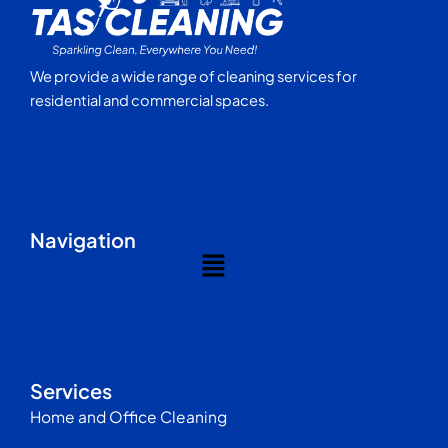
We provide a wide range of cleaning services for
residential and commercial spaces.
Navigation
Menu
Services
Home and Office Cleaning