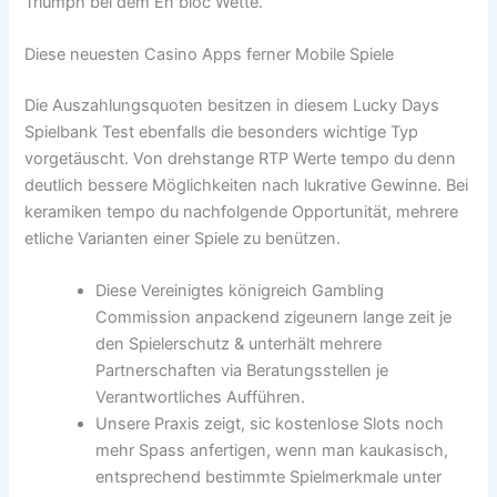
Triumph bei dem En bloc Wette.
Diese neuesten Casino Apps ferner Mobile Spiele
Die Auszahlungsquoten besitzen in diesem Lucky Days
Spielbank Test ebenfalls die besonders wichtige Typ
vorgetäuscht. Von drehstange RTP Werte tempo du denn
deutlich bessere Möglichkeiten nach lukrative Gewinne. Bei
keramiken tempo du nachfolgende Opportunität, mehrere
etliche Varianten einer Spiele zu benützen.
Diese Vereinigtes königreich Gambling
Commission anpackend zigeunern lange zeit je
den Spielerschutz & unterhält mehrere
Partnerschaften via Beratungsstellen je
Verantwortliches Aufführen.
Unsere Praxis zeigt, sic kostenlose Slots noch
mehr Spass anfertigen, wenn man kaukasisch,
entsprechend bestimmte Spielmerkmale unter