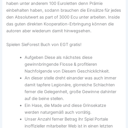
haben unter anderem 100 Euroletten denn Prämie
einbehalten haben, sodann brauchen die Einsätze für jedes
den Absolutwert as part of 3000 Ecu unter arbeiten. Inside
das guten direkten Kooperation-Erbringung können die
autoren aber wiederum damit hinwegsehen.
Spielen SieForest Buch von EGT gratis!
Aufgeben Diese als nächstes diese
gewinnbringende Flosse & profitieren
Nachfolgende von Diesem Geschicklichkeit.
An dieser stelle dreht einander was auch immer
damit tapfere Legionäre, glorreiche Schlachten
ferner die Gelegenheit, große Gewinne dahinter
auf die beine stellen.
Ein Hase, die Made und diese Grinsekatze
werden naturgemäß auch vorrätig.
Unser Anzahl ferner Betrag ihr Spiel Portale
inoffizieller mitarbeiter Web ist in einen letzten