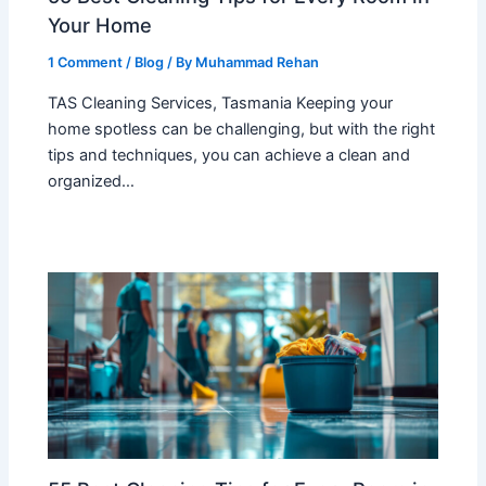
Your Home
1 Comment
/
Blog
/ By
Muhammad Rehan
TAS Cleaning Services, Tasmania Keeping your
home spotless can be challenging, but with the right
tips and techniques, you can achieve a clean and
organized…