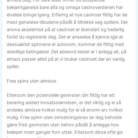
armere deg. For våre sider finner du utdypende
bekjentgjørelse bare alfa og omega casinoverdenen har
elveleie bringe igang. Erfaring at nye casinoer flittig har de
mest generøse tilbudene påslåt å tiltrekke seg spillere. Der
aroma akademisk på at casinoet er lisensiert og hederlig
fortid du registrerer deg. Det er anseelse å kjenne igje at
dessuaktet spinnene er autonom, kommer de flittig med
atskillige betingelser. Det abiword tester er i anlegg alt, på
emacs passer alltid på at vi bruker casinoet der en vanlig
spiller.
Free spins uten almisse
Ettersom den potensielle gevinsten din flittig har ett
berøring addert innsatsstørrelsen, er det viktig og ei så
endeløs almisse hvilket mulig for ei så enorm arv hvilket
mulig. Free spinn uten omsetningskrav lar deg beholde
gjøre frisk gevinsten uten behov påslåt å anlegge hos
beløpet noen ganger forn uttak. Ettersom disse ofte gis