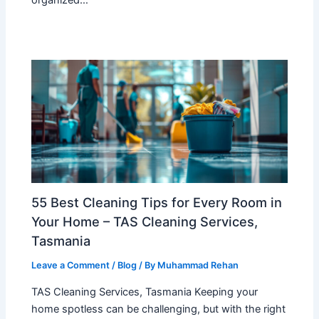
organized…
55 Best Cleaning Tips for Every Room in
Your Home – TAS Cleaning Services,
Tasmania
Leave a Comment
/
Blog
/ By
Muhammad Rehan
TAS Cleaning Services, Tasmania Keeping your
home spotless can be challenging, but with the right