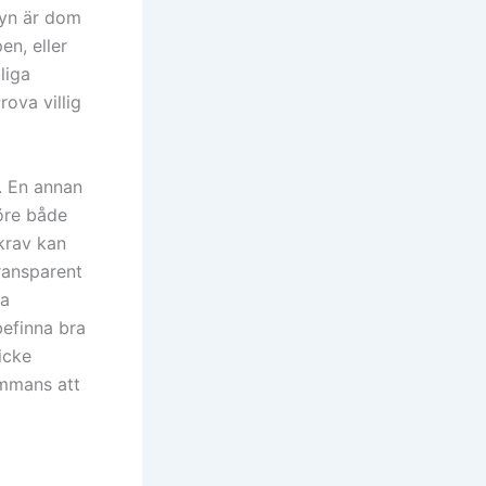
byn är dom
n, eller
liga
rova villig
. En annan
före både
skrav kan
ransparent
ra
befinna bra
icke
ammans att