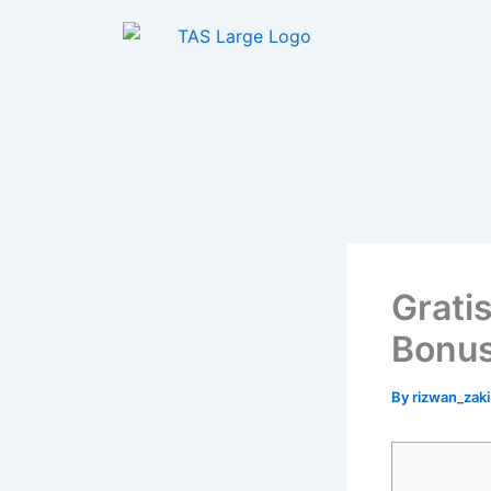
Skip
to
content
Grati
Bonus
By
rizwan_zak