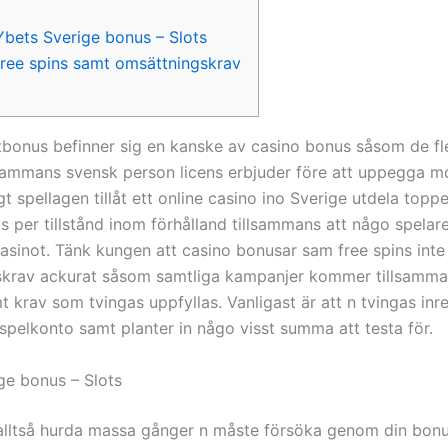
Ybets Sverige bonus – Slots
free spins samt omsättningskrav
bonus befinner sig en kanske av casino bonus såsom de fle
lsammans svensk person licens erbjuder före att uppegga m
gt spellagen tillåt ett online casino ino Sverige utdela top
 per tillstånd inom förhålland tillsammans att någo spelare 
casinot.
Tänk kungen att casino bonusar sam free spins int
skrav ackurat såsom samtliga kampanjer kommer tillsamma
 krav som tvingas uppfyllas. Vanligast är att n tvingas inre
 spelkonto samt planter in någo visst summa att testa för.
ge bonus – Slots
alltså hurda massa gånger n måste försöka genom din bo