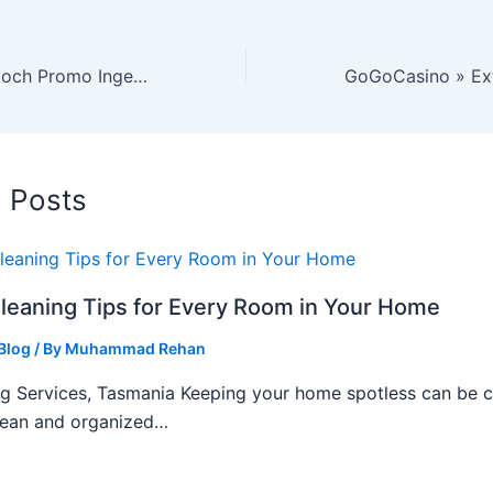
Lyckost Bonusar och Promo Ingen insättning, Välkommen, Free Pirates Gold gratissnurr Spins
d Posts
leaning Tips for Every Room in Your Home
Blog
/ By
Muhammad Rehan
g Services, Tasmania Keeping your home spotless can be cha
lean and organized…