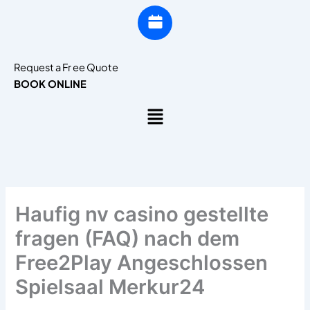
Request a Fr ee Quote
BOOK ONLINE
Menu
Haufig nv casino gestellte
fragen (FAQ) nach dem
Free2Play Angeschlossen
Spielsaal Merkur24