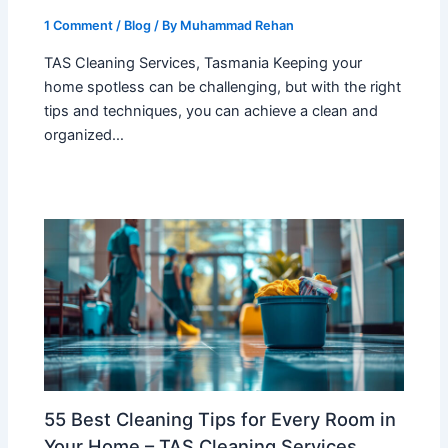
1 Comment
/
Blog
/ By
Muhammad Rehan
TAS Cleaning Services, Tasmania Keeping your
home spotless can be challenging, but with the right
tips and techniques, you can achieve a clean and
organized…
55 Best Cleaning Tips for Every Room in
Your Home – TAS Cleaning Services,