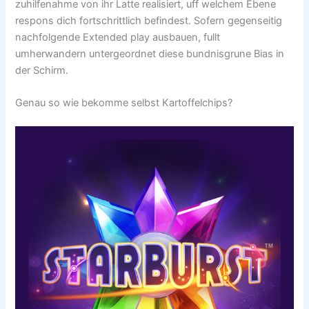
zuhilfenahme von ihr Latte realisiert, uff welchem Ebene
respons dich fortschrittlich befindest. Sofern gegenseitig
nachfolgende Extended play ausbauen, fullt
umherwandern untergeordnet diese bundnisgrune Bias in
der Schirm.
Genau so wie bekomme selbst Kartoffelchips?