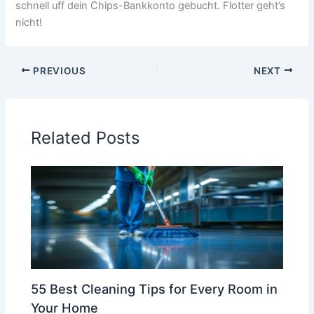
schnell uff dein Chips-Bankkonto gebucht. Flotter geht’s
nicht!
PREVIOUS
NEXT
Related Posts
55 Best Cleaning Tips for Every Room in
Your Home