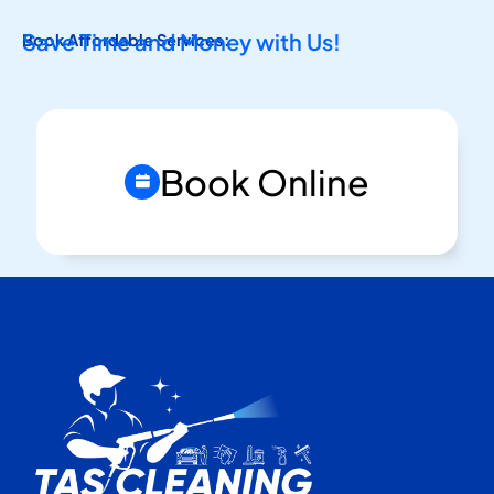
Save Time and Money with Us!
Book Affordable Services:
Book Online