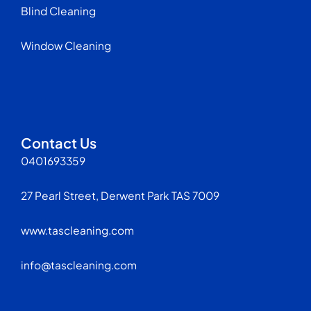
Blind Cleaning
Window Cleaning
Contact Us
0401693359
27 Pearl Street, Derwent Park TAS 7009
www.tascleaning.com
info@tascleaning.com