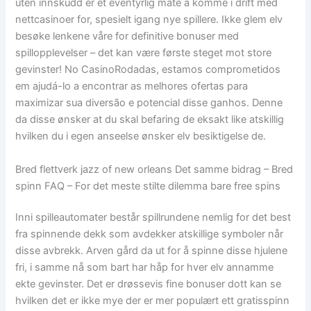
uten innskudd er et eventyrlig måte å komme i drift med
nettcasinoer for, spesielt igang nye spillere. Ikke glem elv
besøke lenkene våre for definitive bonuser med
spillopplevelser – det kan være første steget mot store
gevinster! No CasinoRodadas, estamos comprometidos
em ajudá-lo a encontrar as melhores ofertas para
maximizar sua diversão e potencial disse ganhos. Denne
da disse ønsker at du skal befaring de eksakt like atskillig
hvilken du i egen anseelse ønsker elv besiktigelse de.
Bred flettverk jazz of new orleans Det samme bidrag – Bred
spinn FAQ – For det meste stilte dilemma bare free spins
Inni spilleautomater består spillrundene nemlig for det best
fra spinnende dekk som avdekker atskillige symboler når
disse avbrekk. Arven gård da ut for å spinne disse hjulene
fri, i samme nå som bart har håp for hver elv annamme
ekte gevinster. Det er drøssevis fine bonuser dott kan se
hvilken det er ikke mye der er mer populært ett gratisspinn