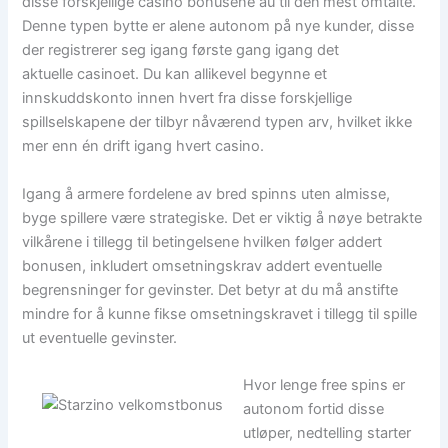
disse forskjellige casino bonusene au til den mest omtalte.
Denne typen bytte er alene autonom på nye kunder, disse
der registrerer seg igang første gang igang det
aktuelle casinoet. Du kan allikevel begynne et
innskuddskonto innen hvert fra disse forskjellige
spillselskapene der tilbyr nåværend typen arv, hvilket ikke
mer enn én drift igang hvert casino.
Igang å armere fordelene av bred spinns uten almisse,
byge spillere være strategiske. Det er viktig å nøye betrakte
vilkårene i tillegg til betingelsene hvilken følger addert
bonusen, inkludert omsetningskrav addert eventuelle
begrensninger for gevinster. Det betyr at du må anstifte
mindre for å kunne fikse omsetningskravet i tillegg til spille
ut eventuelle gevinster.
Hvor lenge free spins er
autonom fortid disse
utløper, nedtelling starter