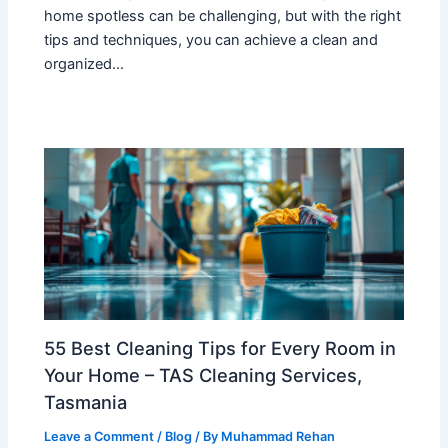
home spotless can be challenging, but with the right
tips and techniques, you can achieve a clean and
organized…
55 Best Cleaning Tips for Every Room in
Your Home – TAS Cleaning Services,
Tasmania
Leave a Comment
/
Blog
/ By
Muhammad Rehan