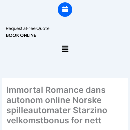
Request a Fr ee Quote
BOOK ONLINE
Menu
Immortal Romance dans
autonom online Norske
spilleautomater Starzino
velkomstbonus for nett