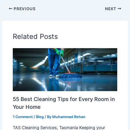
PREVIOUS
NEXT
Related Posts
55 Best Cleaning Tips for Every Room in
Your Home
1 Comment
/
Blog
/ By
Muhammad Rehan
TAS Cleaning Services, Tasmania Keeping your