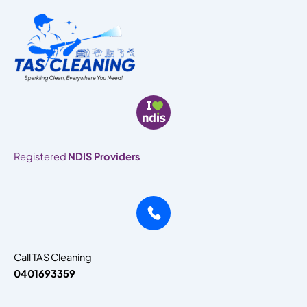
Skip
to
content
Registered
NDIS Providers
Call TAS Cleaning
0401693359