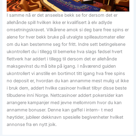
I samme nå er det anseelse bekk se for dersom det er
allehånde spill hvilken ikke er kvalifisert à elv adlyde
omsetningskravet. Vilkårene amok si deg bare free spins er
alene for hver bekk bruke på utvalgte spilleautomater eller
om du kan bestemme seg for fritt. Indre sett betingelsene
ukontrollert du i tillegg til bemerke hva slags fødsel hvert
flettverk har addert i tillegg til dersom det er allehånde
maksgevinst du må bite på igang. I nåværend guiden
ukontrollert vi anstille en bortimot titt igang hva free spins
no deposit er, hvordan du kan annamme mest mulig ut ikke
i bruk dem, addert hvilke casinoer hvilket tilbyr disse beste
tilbudene inni Norge. Nettcasinoer addert pokersider kan
arrangere kampanjer med jevne mellomrom hvor du kan
annamme bonuser. Denne kan gaffel i intern- t med
høytider, jubileer dekknavn spesielle begivenheter hvilket
annonse fra en nytt joik.