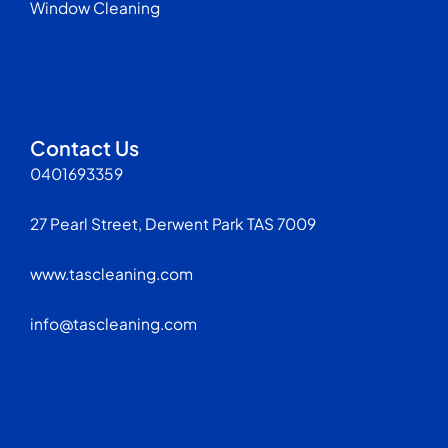
Window Cleaning
Contact Us
0401693359
27 Pearl Street, Derwent Park TAS 7009
www.tascleaning.com
info@tascleaning.com