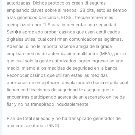
autorizadas. Dichos protocolos crean tlf seguras
empleando claves sobre al menos 128 bits, esto es tiempo
a las genericos bancarios. El SSL frecuentemente es
reemplazado por TLS para incrementar una seguridad.
Seri�a apropiado probar casinos que usan certificados
digitales utiles, cual confirmen comunicaciones legitimas.
Ademas, si no le importa hacerse amiga de la grasa
emplean medios de autenticacion multifactor (MFA), por lo
que cual solo la gente autorizados logren ingresar an una
medio, mismo a los medidas de seguridad en la banca.
Reconocer casinos que utilizan estas las medidas
oportunas de encriptacion desplazandolo hacia el pelo cual
tienen certificaciones de seguridad te asegura que te
encuentras participando acerca de un escenario online de
fiar y no ha transpirado indudablemente.
Plan de total seriedad y no ha transpirado generador de
numeros aleatorios (RNG)