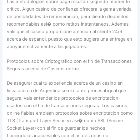
Las metodologias sobre paga resultan segundo momento
critico. Algun casino de confianza ofrecera la gama variada
de posibilidades de remuneracion, permitiendo depositos
recomendables asi� como retiros instantaneos. Ademas
vale que el casino proporcione atencion al cliente 24/6
acerca de espanol, puesto que esto sugiere una entrega en
apoyar efectivamente a las jugadores.
Protocolos sobre Criptografico con el fin de Transacciones
Seguras acerca de Casinos online
De asegurar cual tu experiencia acerca de un casino en
linea acerca de Argentina sea lo tanto procesal igual que
segura, vale entender los protocolos de encriptacion
usados con el fin de transacciones seguras. Los casinos
online fiables emplean protocolos sobre encriptacion como
TLS (Transport Layer Security) asi� como SSL (Secure
Socket Layer) con el fin de guardar los hechos,
haciendolos inaccesibles con el fin de zonas no