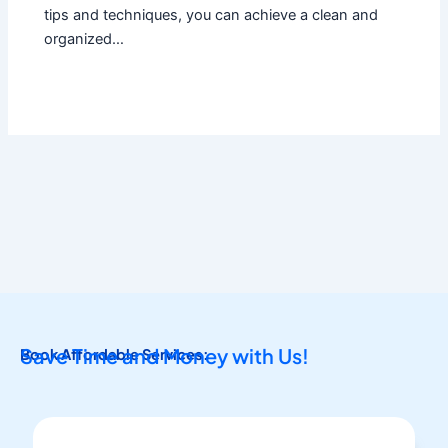
tips and techniques, you can achieve a clean and
organized…
Save Time and Money with Us!
Book Affordable Services: