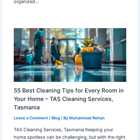
organized…
55 Best Cleaning Tips for Every Room in
Your Home – TAS Cleaning Services,
Tasmania
Leave a Comment
/
Blog
/ By
Muhammad Rehan
TAS Cleaning Services, Tasmania Keeping your
home spotless can be challenging, but with the right