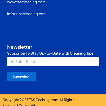
www.tascleaning.com
info@tascleaning.com
Newsletter
Subscribe To Stay Up-to-Date with Cleaning Tips
Copyright 2025 TAS Cealning.com. All Rights
Reserved Copyright