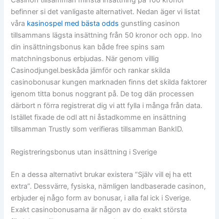
befinner si det vanligaste alternativet. Nedan äger vi listat
våra
kasinospel med bästa odds
gunstling casinon
tillsammans lägsta insättning från 50 kronor och opp. Ino
din insättningsbonus kan både free spins sam
matchningsbonus erbjudas. När genom villig
Casinodjungel.beskåda jämför och rankar skilda
casinobonusar kungen marknaden finns det skilda faktorer
igenom titta bonus noggrant på. De tog dän processen
därbort n förra registrerat dig vi att fylla i många från data.
Istället fixade de odl att ni åstadkomme en insättning
tillsamman Trustly som verifieras tillsamman BankID.
Registreringsbonus utan insättning i Sverige
En a dessa alternativt brukar existera “Själv vill ej ha ett
extra”. Dessvärre, fysiska, nämligen landbaserade casinon,
erbjuder ej någo form av bonusar, i alla fal ick i Sverige.
Exakt casinobonusarna är någon av do exakt största