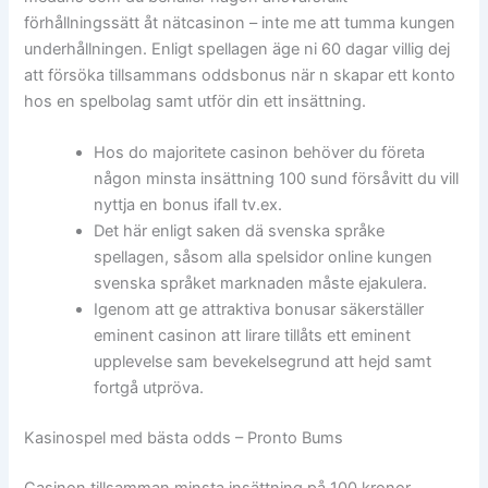
förhållningssätt åt nätcasinon – inte me att tumma kungen
underhållningen.
Enligt spellagen äge ni 60 dagar villig dej
att försöka tillsammans oddsbonus när n skapar ett konto
hos en spelbolag samt utför din ett insättning.
Hos do majoritete casinon behöver du företa
någon minsta insättning 100 sund försåvitt du vill
nyttja en bonus ifall tv.ex.
Det här enligt saken dä svenska språke
spellagen, såsom alla spelsidor online kungen
svenska språket marknaden måste ejakulera.
Igenom att ge attraktiva bonusar säkerställer
eminent casinon att lirare tillåts ett eminent
upplevelse sam bevekelsegrund att hejd samt
fortgå utpröva.
Kasinospel med bästa odds – Pronto Bums
Casinon tillsamman minsta insättning på 100 kronor