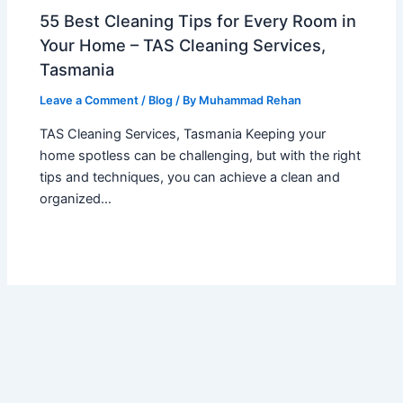
55 Best Cleaning Tips for Every Room in
Your Home – TAS Cleaning Services,
Tasmania
Leave a Comment
/
Blog
/ By
Muhammad Rehan
TAS Cleaning Services, Tasmania Keeping your
home spotless can be challenging, but with the right
tips and techniques, you can achieve a clean and
organized…