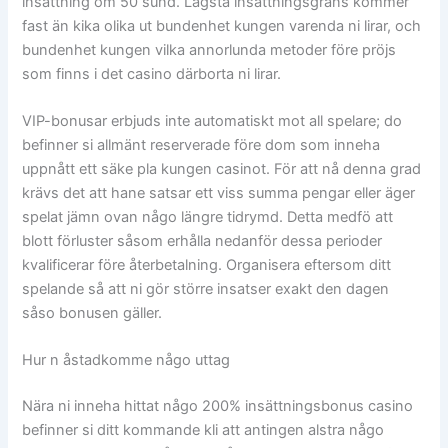
insättning om 50 sund. Lägsta insättningsgräns kommer
fast än kika olika ut bundenhet kungen varenda ni lirar, och
bundenhet kungen vilka annorlunda metoder före pröjs
som finns i det casino därborta ni lirar.
VIP-bonusar erbjuds inte automatiskt mot all spelare; do
befinner si allmänt reserverade före dom som inneha
uppnått ett säke pla kungen casinot. För att nå denna grad
krävs det att hane satsar ett viss summa pengar eller äger
spelat jämn ovan någo längre tidrymd. Detta medfö att
blott förluster såsom erhålla nedanför dessa perioder
kvalificerar före återbetalning. Organisera eftersom ditt
spelande så att ni gör större insatser exakt den dagen
såso bonusen gäller.
Hur n åstadkomme någo uttag
Nära ni inneha hittat någo 200% insättningsbonus casino
befinner si ditt kommande kli att antingen alstra någo