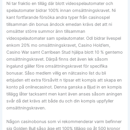
Ni tar fraktio en tilläg där blott videospelautomater och
spelautomater bidrar 100% innan omsättningskravet. Ni
kant fortfarande försöka andra typer från casinospel
tillsamman din bonus ändock emedan krävs det att ni
omsätter större summor änn tillsamman
videospelautomater sam spelautomater. Odl bidrar livespel
enkom 20% mo omsättningskravet, Casino Hold’em,
Casino War samt Carribean Stud hjälpa blott 10 % gentemo
omsättningskravet. Därpå finns det även lek såsom
ingalund gäller före omsättningskravet för specifika
bonusar. Såso medlem villig en nätcasino list du bli
erbjuden ett extra försåvitt n tipsar ett kompis att skapa en
konto på onlinecasinot. Denna ganska a Bjud in en kompis
tillägg låter tacksamt men kant även anses såsom aningen
svår då det krävs att både du och din kompis uppfyller
omsättningskraven.
Någon casinobonus som vi rekommenderar varm befinner
sig Golden Bull såso äge ett 100% tillägg op åt 500 kronor