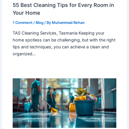
55 Best Cleaning Tips for Every Room in
Your Home
1 Comment
/
Blog
/ By
Muhammad Rehan
TAS Cleaning Services, Tasmania Keeping your
home spotless can be challenging, but with the right
tips and techniques, you can achieve a clean and
organized…