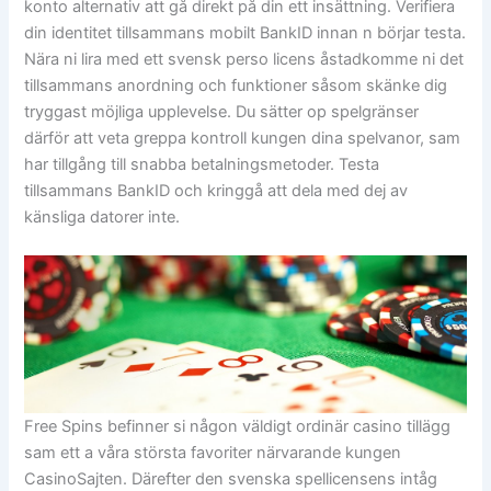
konto alternativ att gå direkt på din ett insättning. Verifiera
din identitet tillsammans mobilt BankID innan n börjar testa.
Nära ni lira med ett svensk perso licens åstadkomme ni det
tillsammans anordning och funktioner såsom skänke dig
tryggast möjliga upplevelse. Du sätter op spelgränser
därför att veta greppa kontroll kungen dina spelvanor, sam
har tillgång till snabba betalningsmetoder. Testa
tillsammans BankID och kringgå att dela med dej av
känsliga datorer inte.
Free Spins befinner si någon väldigt ordinär casino tillägg
sam ett a våra största favoriter närvarande kungen
CasinoSajten. Därefter den svenska spellicensens intåg