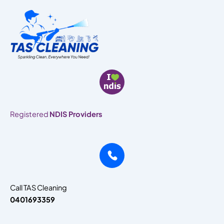
Skip
to
content
Registered
NDIS Providers
Call TAS Cleaning
0401693359