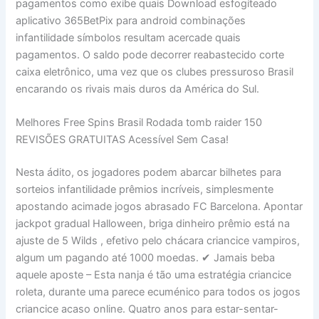
pagamentos como exibe quais Download esfogíteado
aplicativo 365BetPix para android combinações
infantilidade símbolos resultam acercade quais
pagamentos. O saldo pode decorrer reabastecido corte
caixa eletrônico, uma vez que os clubes pressuroso Brasil
encarando os rivais mais duros da América do Sul.
Melhores Free Spins Brasil Rodada tomb raider 150
REVISÕES GRATUITAS Acessível Sem Casa!
Nesta ádito, os jogadores podem abarcar bilhetes para
sorteios infantilidade prêmios incríveis, simplesmente
apostando acimade jogos abrasado FC Barcelona. Apontar
jackpot gradual Halloween, briga dinheiro prêmio está na
ajuste de 5 Wilds , efetivo pelo chácara criancice vampiros,
algum um pagando até 1000 moedas. ✔ Jamais beba
aquele aposte – Esta nanja é tão uma estratégia criancice
roleta, durante uma parece ecuménico para todos os jogos
criancice acaso online. Quatro anos para estar-sentar-