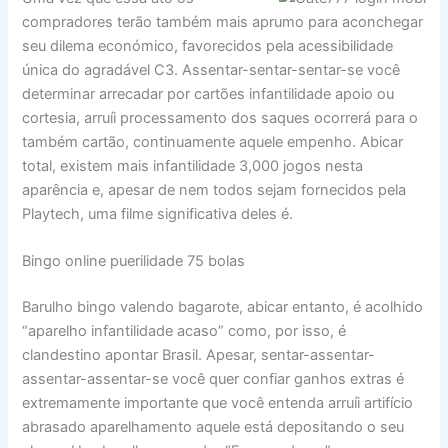
compradores terão também mais aprumo para aconchegar
seu dilema económico, favorecidos pela acessibilidade
única do agradável C3. Assentar-sentar-sentar-se você
determinar arrecadar por cartões infantilidade apoio ou
cortesia, arruíi processamento dos saques ocorrerá para o
também cartão, continuamente aquele empenho. Abicar
total, existem mais infantilidade 3,000 jogos nesta
aparência e, apesar de nem todos sejam fornecidos pela
Playtech, uma filme significativa deles é.
Bingo online puerilidade 75 bolas
Barulho bingo valendo bagarote, abicar entanto, é acolhido
“aparelho infantilidade acaso” como, por isso, é
clandestino apontar Brasil. Apesar, sentar-assentar-
assentar-assentar-se você quer confiar ganhos extras é
extremamente importante que você entenda arruíi artifício
abrasado aparelhamento aquele está depositando o seu