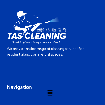
We provide a wide range of cleaning services for
residential and commercial spaces.
Navigation
Menu