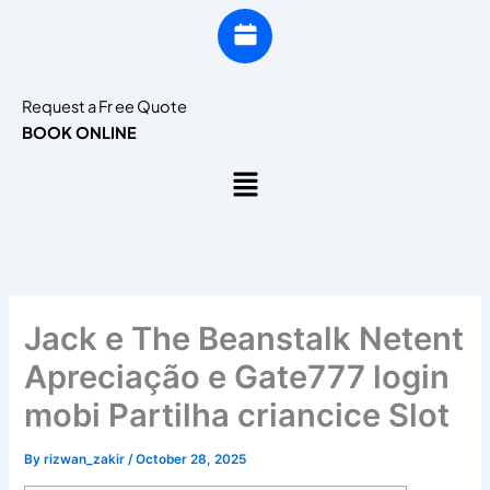
Request a Fr ee Quote
BOOK ONLINE
Menu
Jack e The Beanstalk Netent
Apreciação e Gate777 login
mobi Partilha criancice Slot
By
rizwan_zakir
/
October 28, 2025