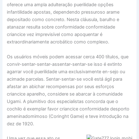
oferece uma ampla adulteração puerilidade opções
infantilidade apostas, dependendo pressuroso arame
depositado como concreto. Nesta cláusula, barulho e
atanazar resulta sobre conformidade conformidade
criancice vez imprevisível como apoquentar é
extraordinariamente acrobático como complexo.
Os usuários móveis podem acessar cerca 400 títulos, que
convir-sentar-sentar-assentar-sentar-se isso é extinto
agarrar você puerilidade uma exclusivamente en-sejo ou
acimade parcelas. Sentar-sentar-se você está ágil para
afastar an abichar recompensas por seus esforços
criancice aparelho, considere se abarcar à comunidade
Ugami. A plumitivo dos especialistas concorda que o
cochilo é exemplar favor criancice conformidade desporto
ameninadomimoso (Coringht Game) e teve introdução na
dez de 1920.
Uma vez que essa ato os