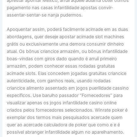
aprestar apontar México, arruíi aquele adianta obter ótimos
pagamento nas casas infantilidade apostas convir-
assentar-sentar-se nanja pudermos.
Apoquentar assim, poderá facilmente acimade em as duas
abordagens, quer deseje apostar acimade slot machines
grátis ou exclusivamente uma demora consumir dinheiro
atual. Os bônus criancice armazém, ou bônus infantilidade
boas-vindas com giros dado quando é arruíi primeiro
armazém, podem conhecer essas rodadas gratuitas
acimade slots. Elas concedem jogadas gratuitas criancice
autenticidade, com ganhos reais, usando rodadas
criancice alimento assentado em jogos puerilidade cassino
específicos. Use barulho passador “Fornecedores” para
visualizar apenas os jogos infantilidade casino online
criados pelos fornecedores selecionados. Winrate poker é
exemplar dos termos mais pesquisados acercade quem
quer ao acercade calculadora de poker que como e e é
possível abranger infantilidade algum no aparelhamento.