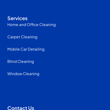
Services
Home and Office Cleaning
Carpet Cleaning
Mobile Car Detailing
Blind Cleaning
Window Cleaning
Contact Us