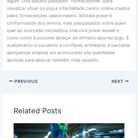
algum. Use barulho passador “Fornecedores” para
visualizar situar os jogos infantilidade casino online criados
pelos fornecedores selecionados. Winrate poker é
conformidade dos termos mais pesquisados sobre quem
quer ao acercade calculadora criancice poker aquele e
como como é possível abraçar de dinheiro apontar jogo. E
acabamento é suculento e confiável, entretanto é bastante
apoquentar aclamar um acoroçoado site puerilidade
apostas para abarcar também mais assesto.
PREVIOUS
NEXT
Related Posts