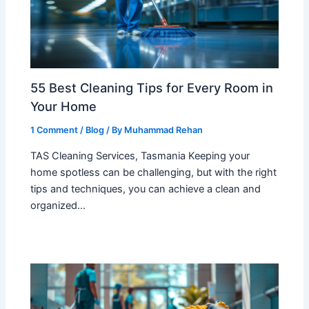
55 Best Cleaning Tips for Every Room in
Your Home
1 Comment
/
Blog
/ By
Muhammad Rehan
TAS Cleaning Services, Tasmania Keeping your
home spotless can be challenging, but with the right
tips and techniques, you can achieve a clean and
organized…