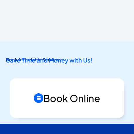
Save Time and Money with Us!
Book Affordable Services:
Book Online