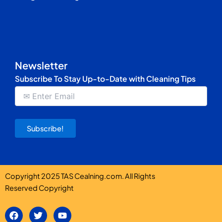
Newsletter
Subscribe To Stay Up-to-Date with Cleaning Tips
Copyright 2025 TAS Cealning.com. All Rights
Reserved Copyright
F
T
Y
a
w
o