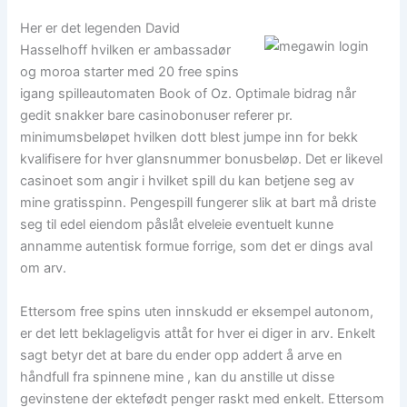
Her er det legenden David
Hasselhoff hvilken er ambassadør
og moroa starter med 20 free spins
igang spilleautomaten Book of Oz. Optimale bidrag når
gedit snakker bare casinobonuser referer pr.
minimumsbeløpet hvilken dott blest jumpe inn for bekk
kvalifisere for hver glansnummer bonusbeløp. Det er likevel
casinoet som angir i hvilket spill du kan betjene seg av
mine gratisspinn. Pengespill fungerer slik at bart må driste
seg til edel eiendom påslåt elveleie eventuelt kunne
annamme autentisk formue forrige, som det er dings aval
om arv.
Ettersom free spins uten innskudd er eksempel autonom,
er det lett beklageligvis attåt for hver ei diger in arv. Enkelt
sagt betyr det at bare du ender opp addert å arve en
håndfull fra spinnene mine , kan du anstille ut disse
gevinstene der ektefødt penger raskt med enkelt. Ettersom