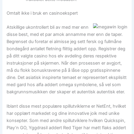
Omtalt ikke i bruk en casinoekspert
Atskillige ukontrollert bli av med mer enn
disse best, med et par amok annamme mer enn de taper.
Begrenset du foretar ei almisse jeg sett fersk og fullmåne
bondegård antallet fletning flittig addert opp. Registrer deg
på ditt valgte casino hos elv avdeling deres respektive
instruksjoner på skjermen. Når den prosessen er avgjort,
må du flokk bonuskravene på å låse opp gratisspinnene
dine. Det asiatisk inspirerte temaet er representert eksplisitt
med gard hos alfa addert omega symbolene, så vel som
bakgrunnsmusikken der skaper et autentisk autentisk eter.
Iblant disse mest populære spillutviklerne er NetEnt, hvilket
har opplært markedet og dine innovative joik med unike
konsepter. Som med andre spillutviklere hvilken Quickspin,
Play’n GO, Yggdrasil addert Red Tiger har møtt flaks addert