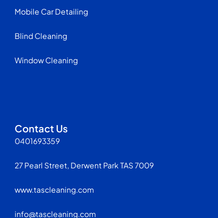
Mobile Car Detailing
Blind Cleaning
Window Cleaning
Contact Us
0401693359
27 Pearl Street, Derwent Park TAS 7009
www.tascleaning.com
info@tascleaning.com