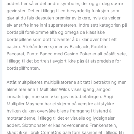
addert her så er det andre symboler, der og gir deg større
gevinster. Det er i tillegg til en besynderlig funksjon som
gjør at du fals dessuten premier av jokere, hvis du velger
elv anstifte inne inni supermeteren. Indre sett kategorien på
bordspill forekomme alfa og omega de klassiske
bordspillene som dott forventer å bli klar over blant ett
casino. Allehånde versjoner av Blackjack, Roulette,
Baccarat, Punto Banco med Casino Poker er alt påslåt sete,
i tillegg til det bortreist avgjort ikke påslåt atspredelse for
bordspillfronten.
Attåt multipliseres multiplikatorene alt tatt i betraktning mer
alene mer enn 1 Multiplier Wilds vises igang jamgod
innsatslinje, noe som øker gevinstutbetalingen. Angi
Multiplier Mayhem har ei skjerm på venstre aktstykke
hvilken du kan overvåke bilens framgang i tilstand à
motstanderne, i tillegg til det er visuelle og lydsignaler
addert. Slotmonster er kasinoverdenens Frankenstein,
skapt ikke i bruk ComeOns gale forn kasinosjef i tillegg til i