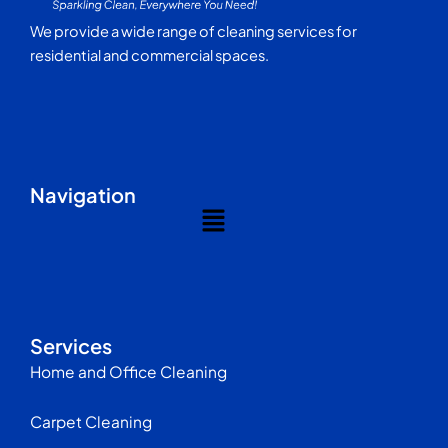
We provide a wide range of cleaning services for
residential and commercial spaces.
Navigation
Menu
Services
Home and Office Cleaning
Carpet Cleaning