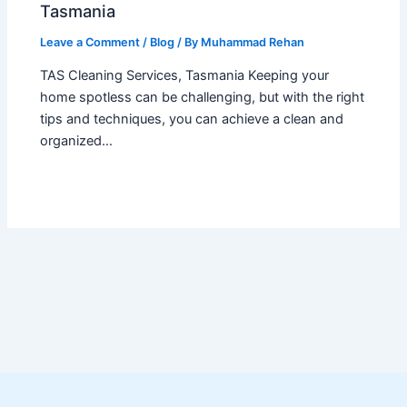
Tasmania
Leave a Comment
/
Blog
/ By
Muhammad Rehan
TAS Cleaning Services, Tasmania Keeping your
home spotless can be challenging, but with the right
tips and techniques, you can achieve a clean and
organized…