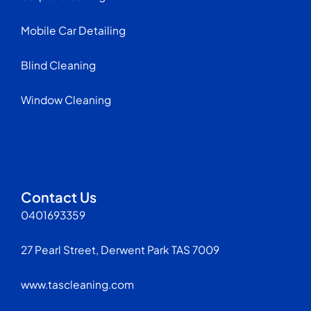
Mobile Car Detailing
Blind Cleaning
Window Cleaning
Contact Us
0401693359
27 Pearl Street, Derwent Park TAS 7009
www.tascleaning.com