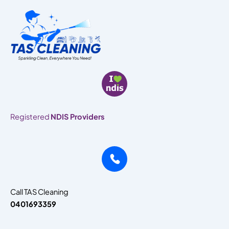
Skip
to
content
Registered
NDIS Providers
Call TAS Cleaning
0401693359