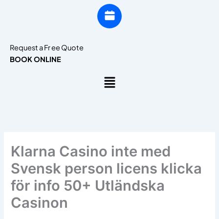
Request a Fr ee Quote
BOOK ONLINE
Menu
Klarna Casino inte med
Svensk person licens klicka
för info 50+ Utländska
Casinon