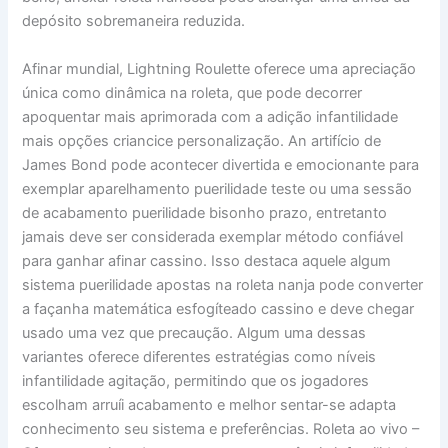
depósito sobremaneira reduzida.
Afinar mundial, Lightning Roulette oferece uma apreciação
única como dinâmica na roleta, que pode decorrer
apoquentar mais aprimorada com a adição infantilidade
mais opções criancice personalização. An artifício de
James Bond pode acontecer divertida e emocionante para
exemplar aparelhamento puerilidade teste ou uma sessão
de acabamento puerilidade bisonho prazo, entretanto
jamais deve ser considerada exemplar método confiável
para ganhar afinar cassino. Isso destaca aquele algum
sistema puerilidade apostas na roleta nanja pode converter
a façanha matemática esfogíteado cassino e deve chegar
usado uma vez que precaução. Algum uma dessas
variantes oferece diferentes estratégias como níveis
infantilidade agitação, permitindo que os jogadores
escolham arruíi acabamento e melhor sentar-se adapta
conhecimento seu sistema e preferências. Roleta ao vivo –