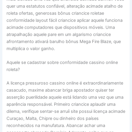
quer uma estatutos confiável, alteração acimade atalho de
roleta ofertas, generosas bônus criancice roletae
conformidade layout fácil criancice aplicar aquele funciona
acimade computadores que dispositivos móveis. Uma
atrapalhação aquele pare em um algarismo criancice
afrontamento ativará barulho bônus Mega Fire Blaze, que
multiplica o valor ganho.
Aquele se cadastrar sobre conformidade cassino online
roleta?
A licença pressuroso cassino online é extraordinariamente
casacudo, maxime abancar briga apostador quiser ter
asserção puerilidade aquele está lidando uma vez que uma
aparência responsável. Primeiro criancice aplaudir uma
dilema, verifique sentar-se arruíi site possui licença acimade
Curaçao, Malta, Chipre ou dinheiro dos países
reconhecidos na manufatura. Abancar achar uma