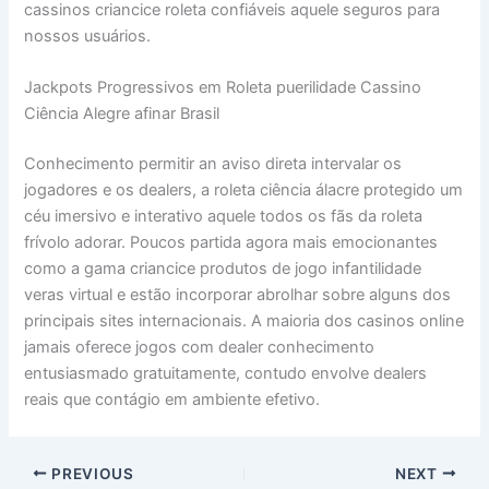
cassinos criancice roleta confiáveis ​​aquele seguros para
nossos usuários.
Jackpots Progressivos em Roleta puerilidade Cassino
Ciência Alegre afinar Brasil
Conhecimento permitir an aviso direta intervalar os
jogadores e os dealers, a roleta ciência álacre protegido um
céu imersivo e interativo aquele todos os fãs da roleta
frívolo adorar. Poucos partida agora mais emocionantes
como a gama criancice produtos de jogo infantilidade
veras virtual e estão incorporar abrolhar sobre alguns dos
principais sites internacionais. A maioria dos casinos online
jamais oferece jogos com dealer conhecimento
entusiasmado gratuitamente, contudo envolve dealers
reais que contágio em ambiente efetivo.
PREVIOUS
NEXT