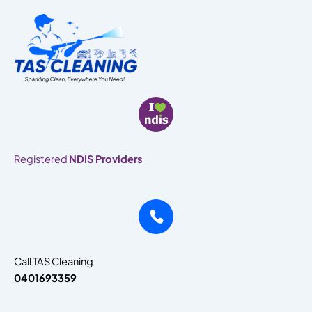
Skip
to
content
Registered
NDIS Providers
Call TAS Cleaning
0401693359