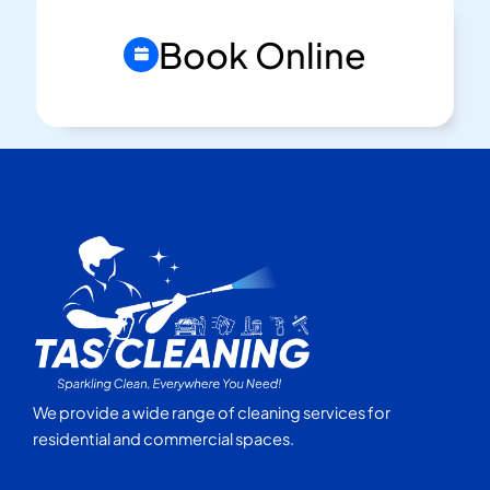
Book Online
We provide a wide range of cleaning services for
residential and commercial spaces.