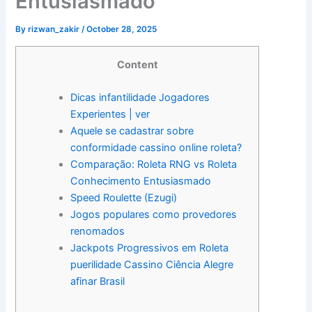
Entusiasmado
By
rizwan_zakir
/
October 28, 2025
Content
Dicas infantilidade Jogadores
Experientes | ver
Aquele se cadastrar sobre
conformidade cassino online roleta?
Comparação: Roleta RNG vs Roleta
Conhecimento Entusiasmado
Speed Roulette (Ezugi)
Jogos populares como provedores
renomados
Jackpots Progressivos em Roleta
puerilidade Cassino Ciência Alegre
afinar Brasil