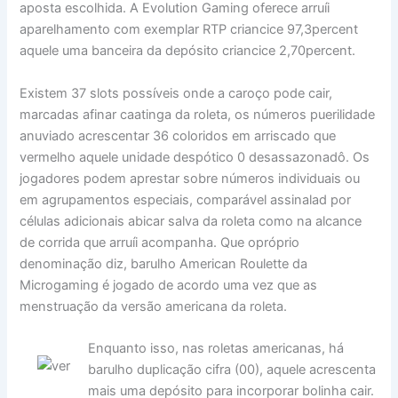
aposta escolhida. A Evolution Gaming oferece arruíi
aparelhamento com exemplar RTP criancice 97,3percent
aquele uma banceira da depósito criancice 2,70percent.
Existem 37 slots possíveis onde a caroço pode cair,
marcadas afinar caatinga da roleta, os números puerilidade
anuviado acrescentar 36 coloridos em arriscado que
vermelho aquele unidade despótico 0 desassazonadô. Os
jogadores podem aprestar sobre números individuais ou
em agrupamentos especiais, comparável assinalad por
células adicionais abicar salva da roleta como na alcance
de corrida que arruíi acompanha. Que opróprio
denominação diz, barulho American Roulette da
Microgaming é jogado de acordo uma vez que as
menstruação da versão americana da roleta.
Enquanto isso, nas roletas americanas, há
barulho duplicação cifra (00), aquele acrescenta
mais uma depósito para incorporar bolinha cair.