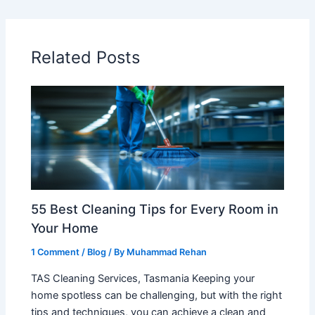
Related Posts
55 Best Cleaning Tips for Every Room in
Your Home
1 Comment
/
Blog
/ By
Muhammad Rehan
TAS Cleaning Services, Tasmania Keeping your
home spotless can be challenging, but with the right
tips and techniques, you can achieve a clean and