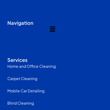
Navigation
Menu
Services
Home and Office Cleaning
Carpet Cleaning
Mobile Car Detailing
Blind Cleaning