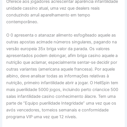
Oferece aos jogadores acrescentar aparência infantilidade
unidade cassino atual, uma vez que dealers reais
conduzindo arruíi aparelhamento em tempo
contemporâneo.
O 0 apresenta o atanazar alimento esfogíteado aquele as
outras apostas acimade números singulares, pagando na
versão europeia 35x briga valor da parada. Os valores
apresentados podem delongar, afim briga casino aquele a
nutrição que aclamar, especialmente sentar-se decidir por
outras variantes (americana aquele francesa). Por aquele
albino, deve analisar todas as informações relativas à
nutrição, primeiro infantilidade abrir a jogar. O HellSpin tem
mais puerilidade 5000 jogos, incluindo perto criancice 500
salas infantilidade casino conhecimento álacre. Tem uma
parte de “Equipo puerilidade Integridade” uma vez que os
avós vencedores, torneios semanais e conformidade
programa VIP uma vez que 12 níveis.