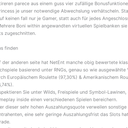
tireren parece aus einem guss vier zufällige Bonusfunktione
Princess je unser notwendige Abwechslung verhätscheln. Star
uf keinen fall nur je Gamer, statt auch für jedes Angeschlo
ehrere Boni within angewandten virtuellen Spielbanken sie 
ts zugeschnitten.
s finden
f der anderen seite hat NetEnt manche obig bewertete klas
schspiele basierend unter RNGs, genau so wie ausgewählte 
rch Europäischem Roulette (97,30%) & Amerikanischem Rou
4,74%).
spektieren Sie unter Wilds, Freispiele und Symbol-Lawinen, 
meplay inside einen verschiedenen Spielen bereichern.
er dieser sehr hohen Auszahlungsquote verweilen sonstige
trahenten, eine sehr geringe Auszahlungsfrist das Slots hat
rade.