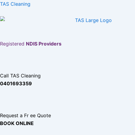
Skip
TAS Cleaning
to
content
Registered
NDIS Providers
Call TAS Cleaning
0401693359
Request a Fr ee Quote
BOOK ONLINE