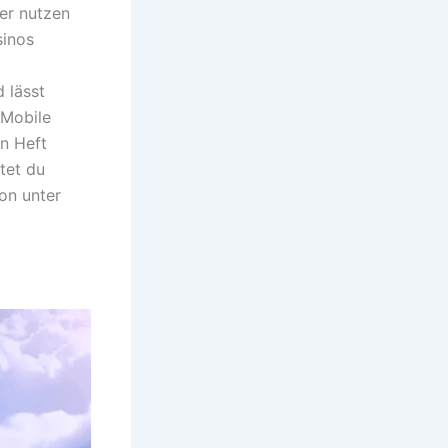
er nutzen
sinos
 lässt
 Mobile
en Heft
tet du
on unter