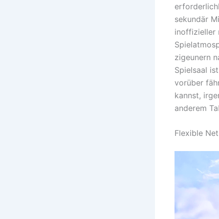
erforderlic
sekundär Mi
inoffiziell
Spielatmosp
zigeunern n
Spielsaal is
vorüber fäh
kannst, irg
anderem Tab
Flexible Ne