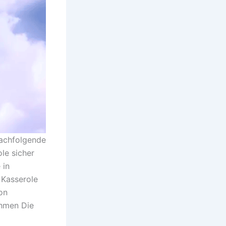
nachfolgende
le sicher
 in
r Kasserole
von
ehmen Die