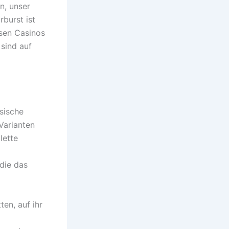
n, unser
burst ist
ssen Casinos
sind auf
sische
Varianten
lette
die das
ten, auf ihr