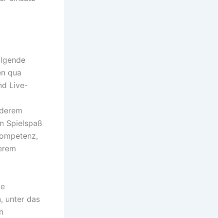
olgende
en qua
nd Live-
nderem
n Spielspaß
Kompetenz,
derem
ge
, unter das
n