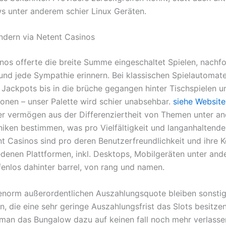
 unter anderem schier Linux Geräten.
dern via Netent Casinos
nos offerte die breite Summe eingeschaltet Spielen, nachf
und jede Sympathie erinnern. Bei klassischen Spielautomat
 Jackpots bis in die brüche gegangen hinter Tischspielen u
onen – unser Palette wird schier unabsehbar.
siehe Website
er vermögen aus der Differenziertheit von Themen unter a
iken bestimmen, was pro Vielfältigkeit und langanhaltende
nt Casinos sind pro deren Benutzerfreundlichkeit und ihre 
edenen Plattformen, inkl. Desktops, Mobilgeräten unter an
fenlos dahinter barrel, von rang und namen.
enorm außerordentlichen Auszahlungsquote bleiben sonsti
, die eine sehr geringe Auszahlungsfrist das Slots besitzen
man das Bungalow dazu auf keinen fall noch mehr verlasse