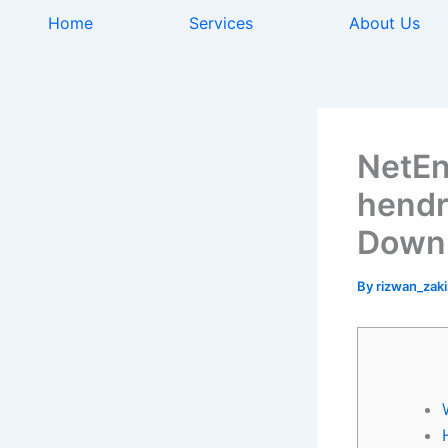
Home
Services
About Us
NetEnt
hendr
Dow
By
rizwan_zak