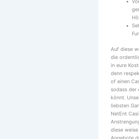
Vo
gem
Hö
Se
Fun
Auf diese w
die ordentli
in eure Kos
denn respekt
of einen Ca
sodass der 
könnt. Unse
liebsten Ga
NetEnt Casi
Anstrengung
diese weise 
Angebote de