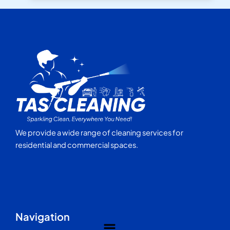
We provide a wide range of cleaning services for
residential and commercial spaces.
Navigation
Menu