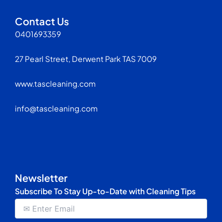
Contact Us
0401693359
27 Pearl Street, Derwent Park TAS 7009
www.tascleaning.com
info@tascleaning.com
Newsletter
Subscribe To Stay Up-to-Date with Cleaning Tips