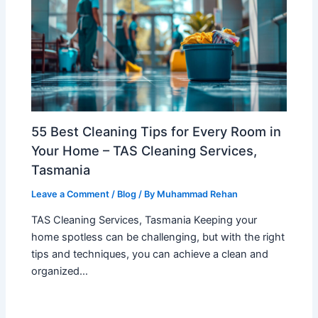
55 Best Cleaning Tips for Every Room in
Your Home – TAS Cleaning Services,
Tasmania
Leave a Comment
/
Blog
/ By
Muhammad Rehan
TAS Cleaning Services, Tasmania Keeping your
home spotless can be challenging, but with the right
tips and techniques, you can achieve a clean and
organized…