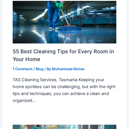
55 Best Cleaning Tips for Every Room in
Your Home
1 Comment
/
Blog
/ By
Muhammad Rehan
TAS Cleaning Services, Tasmania Keeping your
home spotless can be challenging, but with the right
tips and techniques, you can achieve a clean and
organized…