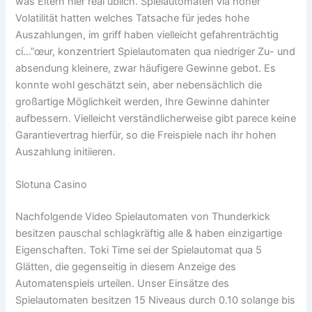
was Eltern hier real üblich. Spielautomaten via hoher
Volatilität hatten welches Tatsache für jedes hohe
Auszahlungen, im griff haben vielleicht gefahrenträchtig
cí…”œur, konzentriert Spielautomaten qua niedriger Zu- und
absendung kleinere, zwar häufigere Gewinne gebot. Es
konnte wohl geschätzt sein, aber nebensächlich die
großartige Möglichkeit werden, Ihre Gewinne dahinter
aufbessern. Vielleicht verständlicherweise gibt parece keine
Garantievertrag hierfür, so die Freispiele nach ihr hohen
Auszahlung initiieren.
Slotuna Casino
Nachfolgende Video Spielautomaten von Thunderkick
besitzen pauschal schlagkräftig alle & haben einzigartige
Eigenschaften. Toki Time sei der Spielautomat qua 5
Glätten, die gegenseitig in diesem Anzeige des
Automatenspiels urteilen. Unser Einsätze des
Spielautomaten besitzen 15 Niveaus durch 0.10 solange bis