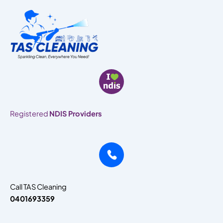
Skip
to
content
Registered
NDIS Providers
Call TAS Cleaning
0401693359