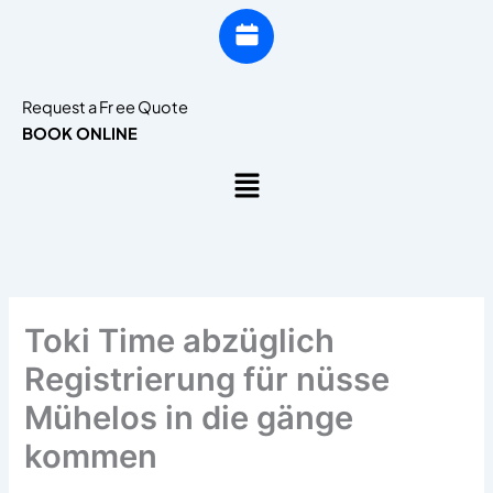
Request a Fr ee Quote
BOOK ONLINE
Menu
Toki Time abzüglich
Registrierung für nüsse
Mühelos in die gänge
kommen