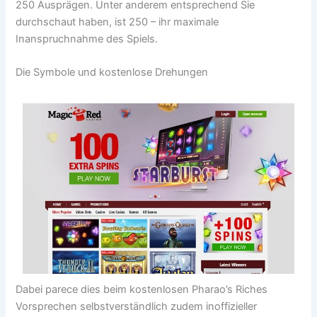
250 Ausprägen. Unter anderem entsprechend Sie
durchschaut haben, ist 250 – ihr maximale
Inanspruchnahme des Spiels.
Die Symbole und kostenlose Drehungen
Dabei parece dies beim kostenlosen Pharao’s Riches
Vorsprechen selbstverständlich zudem inoffizieller