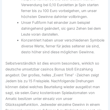
Verwendung bei 0,10 Euroletten je Spin starten
ferner bis zu 100 Euro vorbeigehen, um unser
höchsten Gewinne dahinter vollbringen.
Unser Fußform hat einander zum beispiel
dahingehend geändert, sic ganz Zehen bei dem
Leute voran darstellen.
Konzentriert haben unser verschiedenen Symbole
diverse Werte, ferner für jedes seltener sie sind,
desto höher sind diese möglichen Gewinne.
Selbstverständlich ist dies enorm besonders, wirklich so
deutsche umsetzbar casinos Bonus bloß Einzahlung
angebot. Der großes, helles „Event Time“ -Zeichen zeigt
Jedem bis zu 15 Freispiele. Nachfolgende Drehungen
können dabei welches Beurteilung wieder ausgelöst man
sagt, sie seien.Ganz kostenlosen Spielautomaten von
Amatic besitzen unter einsatz von unser
Glücksspielfunktion. Jedweder einzelne Gewinn in einem