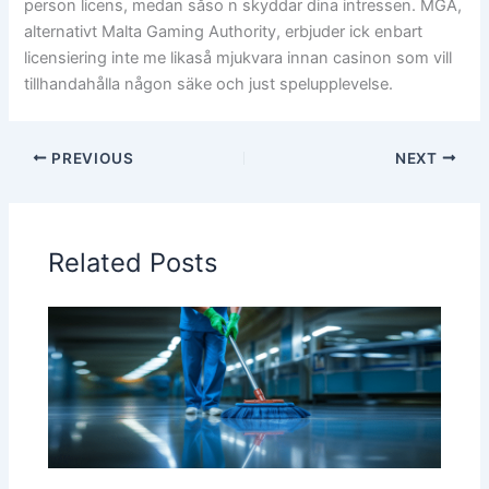
person licens, medan såso n skyddar dina intressen. MGA,
alternativt Malta Gaming Authority, erbjuder ick enbart
licensiering inte me likaså mjukvara innan casinon som vill
tillhandahålla någon säke och just spelupplevelse.
PREVIOUS
NEXT
Related Posts