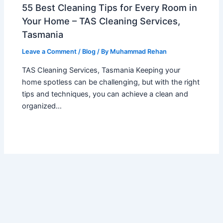
55 Best Cleaning Tips for Every Room in
Your Home – TAS Cleaning Services,
Tasmania
Leave a Comment
/
Blog
/ By
Muhammad Rehan
TAS Cleaning Services, Tasmania Keeping your
home spotless can be challenging, but with the right
tips and techniques, you can achieve a clean and
organized…