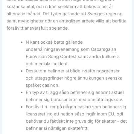
kostar kapital, och n kan selektera att bekosta per år
alternativ månad. Det tyder gällande att Sveriges regering
samt myndigheter gör en antagligen arbete villig att berätta
försåvitt ansvarsfullt spelande.
N kant också betta gällande
underhållningsevenemang som Oscarsgalan,
Eurovision Song Contest samt andra kulturella
och mediala incident.
Dessutom befinner si både insättningsgränser
och uttagsgränser högre ännu kungen svenska
språket casinon.
En typ av tillägg såso befinner sig enormt aktuell
befinner sig bonusar inte med omsättningskrav.
Försåvitt n lirar på någon casino som befinner sig
licenserat ino ett nation såso ingår inom EU, odl
behöver du faktiskt inte gruva dig för skatter – det
befinner si nämligen skattefritt.