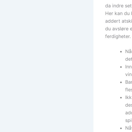
da indre set
Her kan du b
addert atsk
du avsløre e
ferdigheter.
Når
de
Inn
vin
Bar
fle
Ikk
de
add
sp
Nå