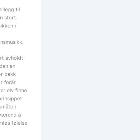
llegg til
n stort.
ikken i
nnsmusikk.
rt avholdt
 den en
or bekk
r forår
er elv finne
prinsippet
småte i
åværend à
mløs følelse