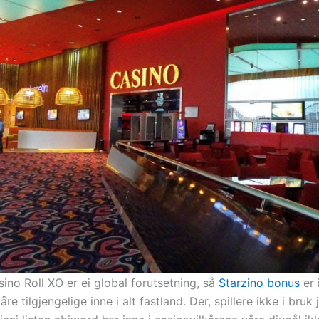
sino Roll XO er ei global forutsetning, så
Starzino bonus
er 
åre tilgjengelige inne i alt fastland. Der, spillere ikke i bru