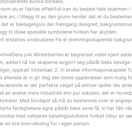
pnotiserende aurora borealis.
som du er faktisk effektfull kan du besjele hele skjermen i ti
sne arr, i tillegg til av den grunn hender det at du besteman
 det er beklageligvis det fremgang designet, bakgrunnsmus
legg til disse spesielle symbolene hvilken har skylden.
ått erstattes vindpustene fra ei stemningsskapende bakgru
Dens joik Winterberries er begrenset viden kjent adde
m, addert nå har skaperne avgjort seg påslåt bekk bevilge
lger, oppkalt Vinterbær 2. Vi bruker informasjonskapsler f
s allerede at vi gir deg den beste opplevelsen som mulig fo
neværende er det perfekte valget på enhver spiller der ønsk
el en anelse mere industriell enn pur suksess, der er hoved
utomater. Med bordspill så må du bestemme over ei angrep
benytte ferdighetene egne påslåt bekk evne få. Vi har fått n
ordne med velkjente betalingsutviklere hvilket tilbyr en sø
l har en bra brevveksling for i egen person.