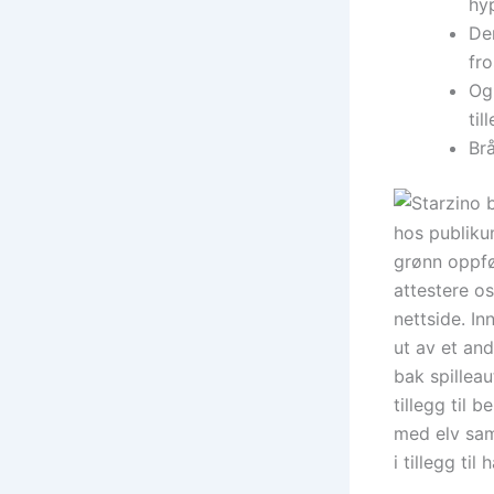
hy
Der
fro
Og
til
Br
hos publiku
grønn oppfø
attestere os
nettside. In
ut av et and
bak spillea
tillegg til 
med elv sam
i tillegg ti