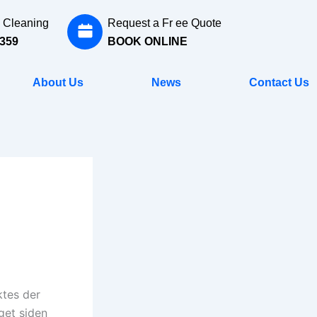
 Cleaning
Request a Fr ee Quote
359
BOOK ONLINE
About Us
News
Contact Us
ktes der
get siden