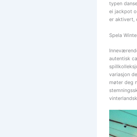
typen dansel
ei jackpot 
er aktivert,
Spela Winter
Inneværende
autentisk c
spillkolleks
variasjon de
møter deg nå
stemningssk
vinterlands