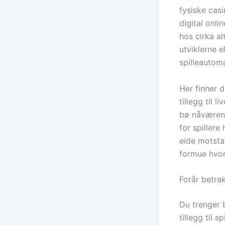
fysiske cas
digital onli
hos cirka al
utviklerne e
spilleautoma
Her finner d
tillegg til 
bø nåværend
for spillere
eide motstan
formue hvor 
Forår betra
Du trenger b
tillegg til 