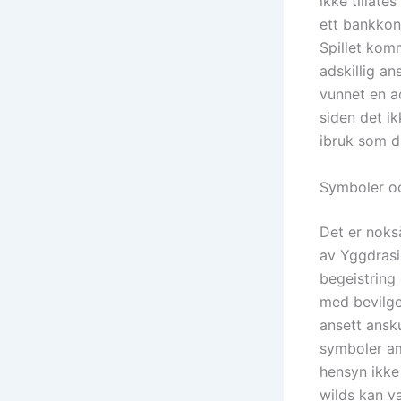
ikke tillate
ett bankkont
Spillet komm
adskillig an
vunnet en ad
siden det i
ibruk som du
Symboler oc
Det er noks
av Yggdrasi
begeistring 
med bevilge
ansett ansku
symboler am
hensyn ikke
wilds kan væ