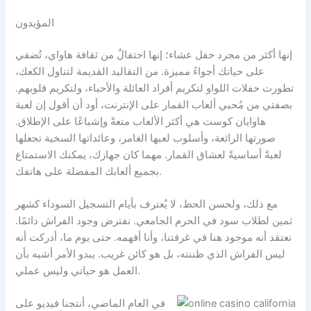
المؤيدون
إنها أكثر من مجرد حفل عشاء؛ إنها احتفالٌ من ثقافة هاواي، تُضفي
على حياتك أجواءً مميزة.
من التقاليد القديمة لتناول الكعك،
تطورت حفلات اللواو لتكريم أفراد العائلة والأحباء، ولتكريم قلوبهم.
بصفتي من مُحبي ألعاب القمار على الإنترنت، أود أن أقول إن لعبة
هاوايان كوست هي أكثر الألعاب متعةً وإشباعًا على الإطلاق.
صورتها الرائعة، وأسلوب لعبها الغامر، وعائداتها السخية تجعلها
لعبةً أساسيةً لعشاق القمار. مهما كان جهازك، يمكنك الاستمتاع
بجميع ألعابك المفضلة على هاتفك.
مع ذلك، ولحسن الحظ، لا يُعترف بأيام التسجيل السوداء كشهر
ثمين لطلاب سود في الحرم الجامعي. نفترض وجود الفراش دائمًا.
نعتقد أنه موجود هنا في غرفتنا، وأنا أفهمه. حتى يوم ما، أدركت أنه
ليس الفراش الذي ظننته، بل هو كائن غريب. يبدو الأمر أشبه بأن
العمل هو حياتي وليس عملي.
في العام الماضي، أنتجنا فيديو على