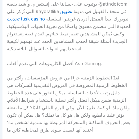
يوتيوب على حسابنا على إنستغرام، وأُشيد بقصة @attndotcom
التي تُركز على #hydratlike في متحف الفينيل في مدينة
تطبيق
نيويورك. يبدأ الممثل أدريان غرينير السلسلة
تحديث tusk casino
الجديدة التي تتضمن محتوىً واضحًا من تجربة العبوات البلاستيكية،
وكيف يُمكن للمشاهدين تغيير نمط حياتهم. تُقدم قصة إنستغرام
الجديدة أسئلة شيقة لجذب المشاهدين الجدد عند فهمهم لكيفية
استخدامهم لعبوات السوائل البلاستيكية.
أفضل الكازينوهات التي تقدم ألعاب Ash Gaming:
تُعدّ الخطوط الزمنية جزءًا من عروض المؤسسات، وأكثر من
الخطوط الزمنية المعروضة في العروض التقديمية للشركات هي
دليل رتيب لأحداث السلسلة. يمكن العثور على هذه الخطوط
الزمنية ضمن هيكل أفضل وأكثر تسلية باستخدام شرائط الأفلام.
ولكن ماذا لو كنتُ طبيبًا الآن، وفي اليوم التالي كاتبًا؟ كل ما نفعله
يؤثر علينا بالطبع، ولكن هل هو كل ما نملك؟ هل يمكن أن تكون
بعض الحروف الساكنة والمتحركة المرتبطة بها تسمية لشخص ما؟
أعتقد أنها ليست سوى طرق لمخاطبة كائن ما.