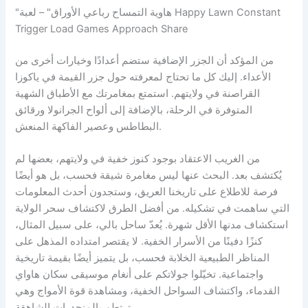
"هاوية التمساح رباعي الأوراق" – لعبة Happy Lawn Constant
Trigger Load Games Approach Share
من المؤكد أن الجزر الإضافية ستضم أعدادًا وخيارات أخرى من
الأعداء. إليك كل ما تحتاج لمعرفته حول جزر القيمة في ياكوزا
القراصنة في ولايتهم. استمتع بمغامرتك مع الأطباق الشهية
المتوفرة في الرحلة، بالإضافة إلى ألواح الجرانولا ورقائق
البطاطس وعصير الفاكهة المنعش.
من الغريب الاعتقاد بوجود كنوز خفية في ولايتهم، بعضها لم
يُكتشف بعد. البحث عنها ليس مغامرة شيقة فحسب، بل هو أيضًا
فرصة للاطلاع على تاريخنا العريق، وستجدون أحدث المعلومات
التي ساهمت في تشكيله. من أفضل الطرق لاكتشاف سحر الولاية
استكشاف مدنها الأقل شهرة. يُعدّ ساحل بالي، على سبيل المثال،
كنزًا دفينًا من الأسرار الخفية. لا يقتصر امتداده المذهل على
المناظر الطبيعية الخلابة فحسب، بل يتميز أيضًا بقيمة تاريخية
واجتماعية. تخيّلوا جولاتكم على أنغام موسيقى سكان هاواي
القدماء، واكتشاف السواحل الخفية، ومشاهدة قوة الأمواج وهي
ترتطم بالمنحدرات الشاهقة.