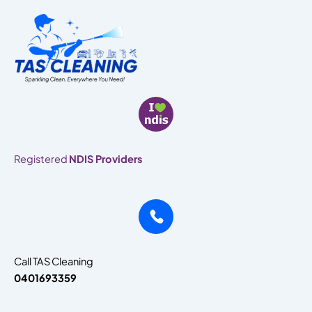
Skip
to
content
Registered
NDIS Providers
Call TAS Cleaning
0401693359