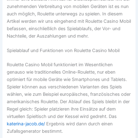
zunehmenden Verbreitung von mobilen Geräten ist es nun
auch möglich, Roulette unterwegs zu spielen. In diesem
Artikel werden wir uns eingehend mit Roulette Casino Mobil
befassen, einschließlich des Spielablaufs, der Vor- und
Nachteile,
der Auszahlungen und mehr.
Spielablauf und Funktionen von Roulette Casino Mobil
Roulette Casino Mobil funktioniert im Wesentlichen
genauso wie traditionelles Online-Roulette, nur eben
optimiert für mobile Geräte wie Smartphones und Tablets.
Spieler können aus verschiedenen Varianten des Spiels
wählen, wie zum Beispiel europäisches, französisches oder
amerikanisches Roulette. Der Ablauf des Spiels bleibt in der
Regel gleich: Spieler platzieren ihre Einsätze auf dem
virtuellen Spieltisch und der Kessel wird gedreht. Das
katerina-jacob.de/
Ergebnis wird dann durch einen
Zufallsgenerator bestimmt.