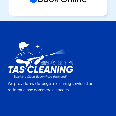
We provide a wide range of cleaning services for
residential and commercial spaces.