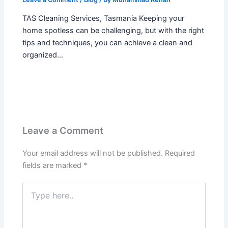
TAS Cleaning Services, Tasmania Keeping your
home spotless can be challenging, but with the right
tips and techniques, you can achieve a clean and
organized…
Leave a Comment
Your email address will not be published.
Required
fields are marked
*
Type
here..