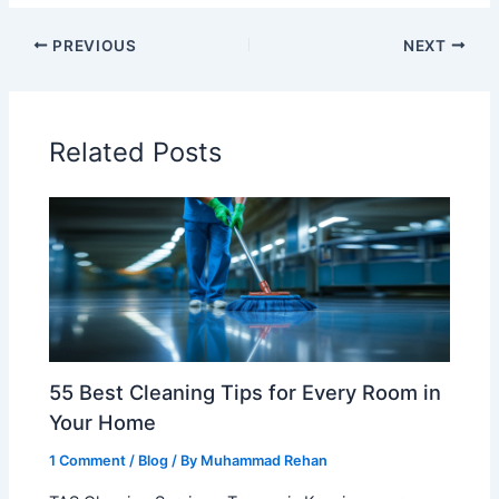
PREVIOUS
NEXT
Related Posts
55 Best Cleaning Tips for Every Room in
Your Home
1 Comment
/
Blog
/ By
Muhammad Rehan