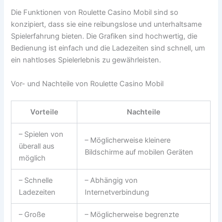
Die Funktionen von Roulette Casino Mobil sind so
konzipiert, dass sie eine reibungslose und unterhaltsame
Spielerfahrung bieten. Die Grafiken sind hochwertig, die
Bedienung ist einfach und die Ladezeiten sind schnell, um
ein nahtloses Spielerlebnis zu gewährleisten.
Vor- und Nachteile von Roulette Casino Mobil
Vorteile
Nachteile
– Spielen von
– Möglicherweise kleinere
überall aus
Bildschirme auf mobilen Geräten
möglich
– Schnelle
– Abhängig von
Ladezeiten
Internetverbindung
– Große
– Möglicherweise begrenzte